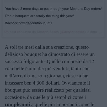
You have 2 more days to put through your Mother's Day orders!
Donut bouquets are totally the thing this year!
#dessertboxes#donutbouquets
Un post condiviso da Dessert Boxes (@dessertboxes) in data:
11 M
A soli tre mesi dalla sua creazione, questo
delizioso bouquet ha dimostrato di essere un
successo folgorante. Quello composto da 12
ciambelle è uno dei più venduti, tanto che,
nell’arco di una sola giornata, riesce a far
incassare ben 4.300 dollari. Ovviamente il
bouquet può essere realizzato per qualsiasi
occasione, da quelle più semplici come i
compleanni
a quelle più importanti come le