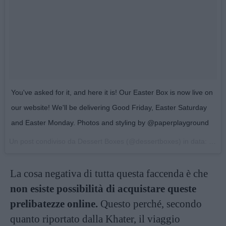
You've asked for it, and here it is! Our Easter Box is now live on
our website! We'll be delivering Good Friday, Easter Saturday
and Easter Monday. Photos and styling by @paperplayground
Un post condiviso da Dessert Boxes (@dessertboxes) in data:
28 Ma
La cosa negativa di tutta questa faccenda è che
non esiste possibilità di acquistare queste
prelibatezze online.
Questo perché, secondo
quanto riportato dalla Khater, il viaggio