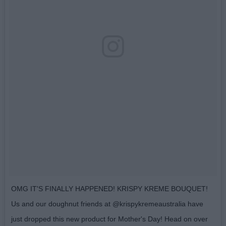
OMG IT'S FINALLY HAPPENED! KRISPY KREME BOUQUET!
Us and our doughnut friends at @krispykremeaustralia have
just dropped this new product for Mother's Day! Head on over