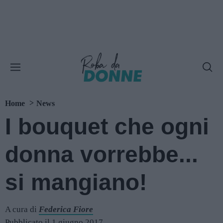
Home
News
I bouquet che ogni
donna vorrebbe...
si mangiano!
A cura di
Federica Fiore
Pubblicato il 1 giugno 2017