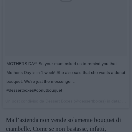
MOTHERS DAY! So your mum asked us to remind you that
Mother's Day is in 1 week! She also said that she wants a donut
bouquet. We're just the messenger ...
#dessertboxes#donutbouquet
Un post condiviso da Dessert Boxes (@dessertboxes) in data:
6 Ma
Ma l’azienda non vende solamente bouquet di
ciambelle. Come se non bastasse, infatti,