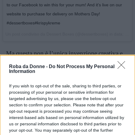
to our Facebook to win this for your mum! And it's live on our
website to purchase for delivery on Mothers Day!
#dessertboxes#krispykreme
Un post condiviso da Dessert Boxes (@dessertboxes) in data:
7 Ma
Ma questa non è l’unica invenzione creativa e
originale dei tre fratelli. Nel 2016, infatti,
Roba da Donne -
Do Not Process My Personal
hanno fondato la
Kayter Co
, impresa nella
Information
quale si vendono
torri di cronut
(un dolce
If you wish to opt-out of the sale, sharing to third parties, or
formato dall’impasto del
cornetto
e da quello
processing of your personal or sensitive information for
dei donuts), e
noci di cocco personalizzate
.
targeted advertising by us, please use the below opt-out
section to confirm your selection. Please note that after your
opt-out request is processed you may continue seeing
Continua a leggere dopo la pubblicità
interest-based ads based on personal information utilized by
us or personal information disclosed to third parties prior to
your opt-out. You may separately opt-out of the further