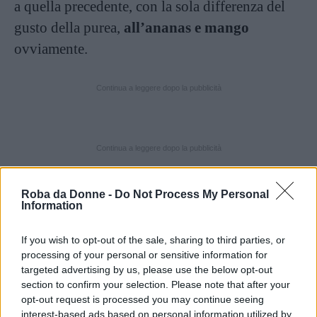
a quella precedente, con la sola differenza del
gusto della purea,
all’ananas e mango
ovviamente.
Continua a leggere dopo la pubblicità
Continua a leggere dopo la pubblicità
Roba da Donne -
Do Not Process My Personal
Queste due nuove bevande estive sono apparse
Information
per la prima volta su
Instagram e Reddit
.
If you wish to opt-out of the sale, sharing to third parties, or
Come per ogni nuovo drink, i primi riscontri
processing of your personal or sensitive information for
sono stati abbastanza contrastanti,
targeted advertising by us, please use the below opt-out
section to confirm your selection. Please note that after your
probabilmente dettati dallo strano mix di gusti,
opt-out request is processed you may continue seeing
interest-based ads based on personal information utilized by