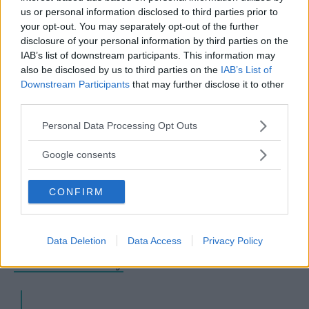
us or personal information disclosed to third parties prior to
Detesto come la purea sembri densa in
your opt-out. You may separately opt-out of the further
disclosure of your personal information by third parties on the
bocca. Penso che Starbucks abbia
IAB’s list of downstream participants. This information may
rinunciato a creare delle bevande con un
also be disclosed by us to third parties on the
IAB’s List of
Downstream Participants
that may further disclose it to other
buon sapore, concentrandosi solamente
third parties.
sull’aspetto estetico.
Please note that this website/app uses one or more Google
Personal Data Processing Opt Outs
services and may gather and store information including but
not limited to your visit or usage behaviour. You may click to
Google consents
Ha scritto l’utente Reallifelivin su
Reddit
.
grant or deny consent to Google and its third-party tags to
use your data for below specified purposes in below Google
CONFIRM
consent section.
Altre recensioni, invece, sono state molto
positive (le quali hanno esaltato il loro gusto
dolciastro e fruttato) come quella di
Data Deletion
Data Access
Privacy Policy
Starbucksmelody