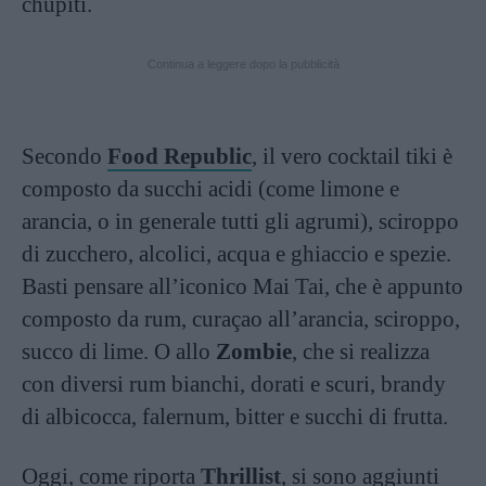
chupiti.
Continua a leggere dopo la pubblicità
Secondo
Food Republic
, il vero cocktail tiki è
composto da succhi acidi (come limone e
arancia, o in generale tutti gli agrumi), sciroppo
di zucchero, alcolici, acqua e ghiaccio e spezie.
Basti pensare all’iconico Mai Tai, che è appunto
composto da rum, curaçao all’arancia, sciroppo,
succo di lime. O allo
Zombie
, che si realizza
con diversi rum bianchi, dorati e scuri, brandy
di albicocca, falernum, bitter e succhi di frutta.
Oggi, come riporta
Thrillist
, si sono aggiunti