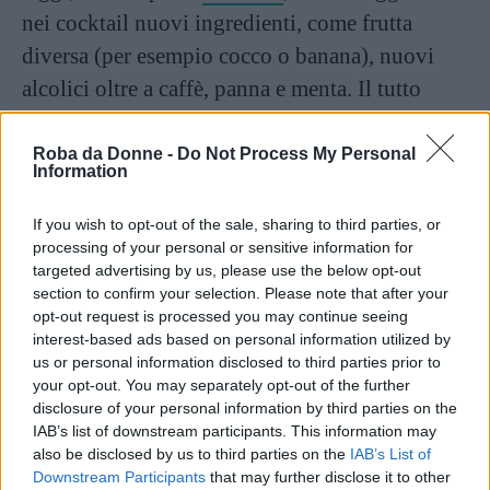
nei cocktail nuovi ingredienti, come frutta
diversa (per esempio cocco o banana), nuovi
alcolici oltre a caffè, panna e menta. Il tutto
viene confezionato con graziosi
ombrellini
, che
inizialmente servivano a far sciogliere meno in
Roba da Donne -
Do Not Process My Personal
Information
fretta il ghiaccio nelle giornate calde.
If you wish to opt-out of the sale, sharing to third parties, or
Perché i tiki bar vanno di
processing of your personal or sensitive information for
targeted advertising by us, please use the below opt-out
moda?
section to confirm your selection. Please note that after your
opt-out request is processed you may continue seeing
interest-based ads based on personal information utilized by
Dicevamo: dagli anni ’90 i tiki bar sono di
us or personal information disclosed to third parties prior to
nuovo di tendenza. Una ragione, secondo il
your opt-out. You may separately opt-out of the further
disclosure of your personal information by third parties on the
New York Times, relativa soprattutto a partire
IAB’s list of downstream participants. This information may
dalla fine del decennio 2010, è che questi locali
also be disclosed by us to third parties on the
IAB’s List of
stanno cercando di liberarsi appunto dall’idea
Downstream Participants
that may further disclose it to other