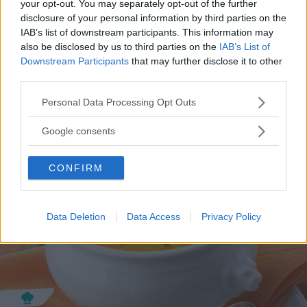
your opt-out. You may separately opt-out of the further
alla genovese, per condire poi la pasta cotta al
disclosure of your personal information by third parties on the
momento: potete sbizzarrirvi bollendo vari tipi
IAB’s list of downstream participants. This information may
di vegetali insieme (per esempio cipolla, carote,
also be disclosed by us to third parties on the
IAB’s List of
Downstream Participants
that may further disclose it to other
peperoni, zucchine, melanzane, patate e magari
third parties.
zucca
quando è disponibile) per poi frullare
Please note that this website/app uses one or more Google
Personal Data Processing Opt Outs
tutto insieme e ottenere un ottimo condimento
services and may gather and store information including but
per la pasta o una
not limited to your visit or usage behaviour. You may click to
vellutata
sempre disponibile.
Google consents
grant or deny consent to Google and its third-party tags to
use your data for below specified purposes in below Google
CONFIRM
consent section.
Data Deletion
Data Access
Privacy Policy