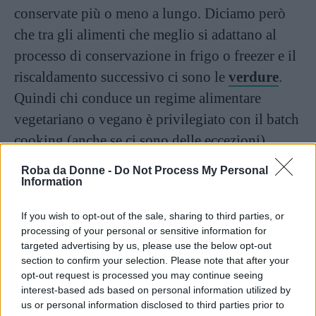
conservate più o meno a lungo. Diciamo però
che tra gli alimenti che meglio si adattano al
processo di conservazione in frigo o freezer e il
riscaldamento successivo ci sono le
verdure
.
Quindi chi conduce un regime alimentare
vegetariano o vegano è privilegiato con il batch
cooking (anche se ci sono delle eccezioni).
Roba da Donne -
Do Not Process My Personal
Continua a leggere dopo la pubblicità
Information
If you wish to opt-out of the sale, sharing to third parties, or
processing of your personal or sensitive information for
Verdure
e ortaggi cotti, magari mescolati con
targeted advertising by us, please use the below opt-out
cous cous,
quinoa
e farro sono quindi l’ideale
section to confirm your selection. Please note that after your
opt-out request is processed you may continue seeing
per la cucina in serie. Ma anche la realizzazione
interest-based ads based on personal information utilized by
di sughi e pesti, dal ragù alla bolognese al pesto
us or personal information disclosed to third parties prior to