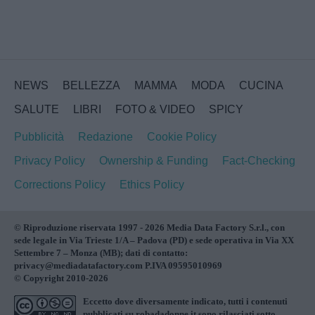
NEWS
BELLEZZA
MAMMA
MODA
CUCINA
SALUTE
LIBRI
FOTO & VIDEO
SPICY
Pubblicità
Redazione
Cookie Policy
Privacy Policy
Ownership & Funding
Fact-Checking
Corrections Policy
Ethics Policy
© Riproduzione riservata 1997 - 2026 Media Data Factory S.r.l., con
sede legale in Via Trieste 1/A – Padova (PD) e sede operativa in Via XX
Settembre 7 – Monza (MB); dati di contatto:
privacy@mediadatafactory.com P.IVA 09595010969
© Copyright 2010-2026
Eccetto dove diversamente indicato, tutti i contenuti
pubblicati su
robadadonne.it
sono rilasciati sotto