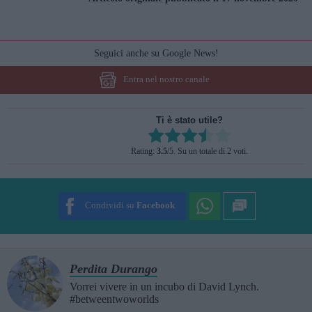
Seguici anche su Google News!
Entra nel nostro canale
Ti è stato utile?
Rate this item:
Rating:
3.5
/5. Su un totale di 2 voti.
SUBMIT RATING
Condividi su
Facebook
Perdita Durango
Vorrei vivere in un incubo di David Lynch.
#betweentwoworlds