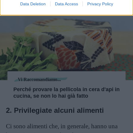
Data Deletion
Data Access
Privacy Policy
Vi Raccomandiamo...
Perché provare la pellicola in cera d'api in
cucina, se non lo hai già fatto
2. Privilegiate alcuni alimenti
Ci sono alimenti che, in generale, hanno una