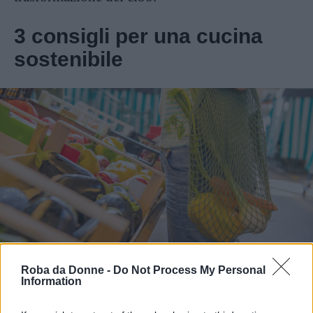
3 consigli per una cucina
sostenibile
Fonte: iStock
Roba da Donne -
Do Not Process My Personal
1. Usate prodotti di cui conoscete
Information
la provenienza