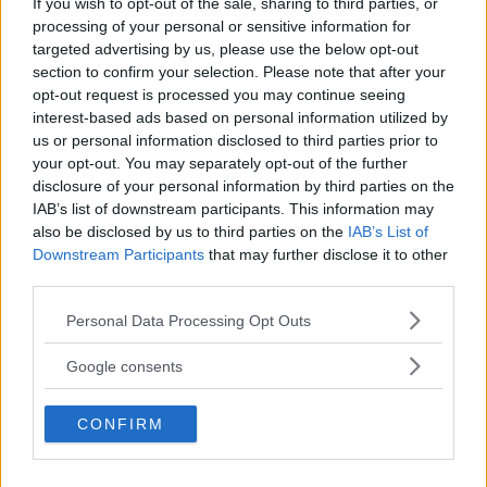
If you wish to opt-out of the sale, sharing to third parties, or
processing of your personal or sensitive information for
Direte: tutti conosciamo la
provenienza
di un
targeted advertising by us, please use the below opt-out
alimento, per legge è indicato sull’etichetta.
section to confirm your selection. Please note that after your
opt-out request is processed you may continue seeing
Questo è vero. Ma quanto sappiamo sui
interest-based ads based on personal information utilized by
processi di
produzione, packaging e
us or personal information disclosed to third parties prior to
your opt-out. You may separately opt-out of the further
distribuzione
? Nella grande distribuzione,
disclosure of your personal information by third parties on the
ovvero i supermercati, sappiamo sempre molto
IAB’s list of downstream participants. This information may
also be disclosed by us to third parties on the
IAB’s List of
poco. Ma se noi conosciamo esattamente la
Downstream Participants
that may further disclose it to other
storia di un alimento, perché coltivato dal
third parties.
contadino o dalla contadina a due passi da casa
Please note that this website/app uses one or more Google
Personal Data Processing Opt Outs
nostra, non è più semplice ricostruire passo
services and may gather and store information including but
not limited to your visit or usage behaviour. You may click to
dopo passo la filiera che ha portato a quel
Google consents
grant or deny consent to Google and its third-party tags to
prodotto?
use your data for below specified purposes in below Google
CONFIRM
consent section.
Continua a leggere dopo la pubblicità