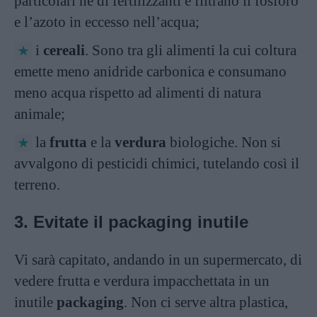
particolari né di fertilizzanti e filtrano il fosforo
e l’azoto in eccesso nell’acqua;
i
cereali
. Sono tra gli alimenti la cui coltura
emette meno anidride carbonica e consumano
meno acqua rispetto ad alimenti di natura
animale;
la
frutta
e la
verdura
biologiche. Non si
avvalgono di pesticidi chimici, tutelando così il
terreno.
3. Evitate il packaging inutile
Vi sarà capitato, andando in un supermercato, di
vedere frutta e verdura impacchettata in un
inutile
packaging
. Non ci serve altra plastica,