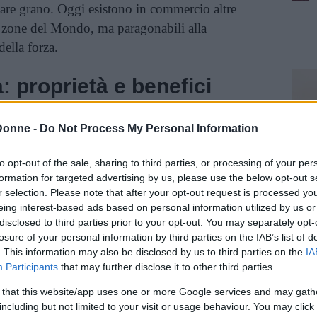
lare grano. Oggi esistono in commercio altre
tre zone del Mondo, ma paragonabili alla
della forza.
: proprietà e benefici
Donne -
Do Not Process My Personal Information
to opt-out of the sale, sharing to third parties, or processing of your per
formation for targeted advertising by us, please use the below opt-out s
r selection. Please note that after your opt-out request is processed y
eing interest-based ads based on personal information utilized by us or
disclosed to third parties prior to your opt-out. You may separately opt-
losure of your personal information by third parties on the IAB’s list of
. This information may also be disclosed by us to third parties on the
IA
Participants
that may further disclose it to other third parties.
 that this website/app uses one or more Google services and may gath
including but not limited to your visit or usage behaviour. You may click 