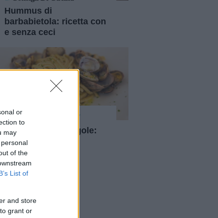
Hummus di
barbabietola: ricetta con
e senza ceci
sonal or
Consigli Di Cucina
ection to
Linguine alle vongole:
ou may
ricetta
 personal
out of the
 downstream
B’s List of
er and store
to grant or