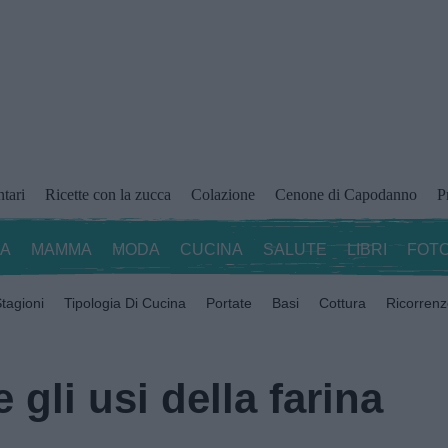
ntari
Ricette con la zucca
Colazione
Cenone di Capodanno
P
ZA
MAMMA
MODA
CUCINA
SALUTE
LIBRI
FOTO
tagioni
Tipologia Di Cucina
Portate
Basi
Cottura
Ricorren
 gli usi della farina