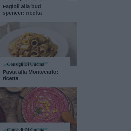
Fagioli alla bud
spencer: ricetta
Consigli Di Cucina
Pasta alla Montecarlo:
ricetta
Consigli Di Cucina