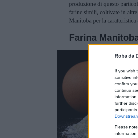
produzione di questo partico
farine simili, coltivate in al
Manitoba per la caratteristica 
Farina Manitoba
Roba da 
If you wish 
sensitive in
confirm you
continue se
information 
further disc
participants
Downstream 
Please note
information 