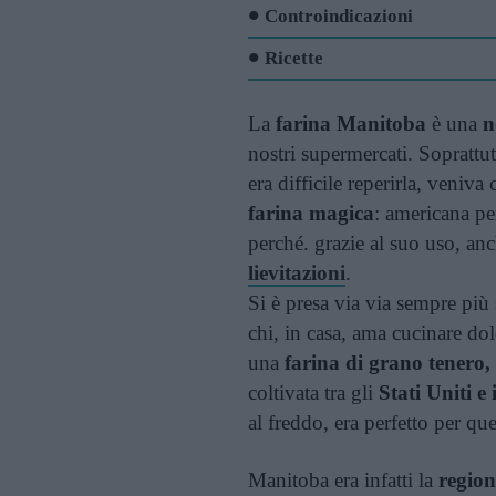
Controindicazioni
Ricette
La
farina Manitoba
è una
n
nostri supermercati. Soprattu
era difficile reperirla, veniv
farina magica
: americana pe
perché. grazie al suo uso, an
lievitazioni
.
Si è presa via via sempre più s
chi, in casa, ama cucinare dol
una
farina di grano tenero,
coltivata tra gli
Stati Uniti e
al freddo, era perfetto per que
Manitoba era infatti la
regio