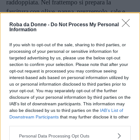
raddoppiata. Nel frattempo si prepara la
farcitura con olive, panna, prezzemolo, sale e
pepe. Si mescola molto bene e si unisce il
Roba da Donne -
Do Not Process My Personal
pangrattato. A parte si tagliano speck e
Information
scamorza a listarelle.
If you wish to opt-out of the sale, sharing to third parties, or
processing of your personal or sensitive information for
Si stende l’impasto che nel frattempo sarà
targeted advertising by us, please use the below opt-out
lievitato e sulla superficie si distribuisce tutta la
section to confirm your selection. Please note that after your
opt-out request is processed you may continue seeing
farcia. Si arrotola fino a formare un filone e si
interest-based ads based on personal information utilized by
tagliano delle fette spesse da disporre in una
us or personal information disclosed to third parties prior to
your opt-out. You may separately opt-out of the further
teglia imburrata. Si lascia lievitare per un’altra
disclosure of your personal information by third parties on the
ora.
IAB’s list of downstream participants. This information may
also be disclosed by us to third parties on the
IAB’s List of
A questo punto si inforna a 180° per circa 40
Downstream Participants
that may further disclose it to other
third parties.
minuti, quindi si sforna, si lascia raffreddare e si
Please note that this website/app uses one or more Google
serve in tavola.
Personal Data Processing Opt Outs