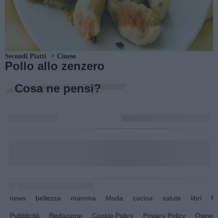
Secondi Piatti
Cinese
Pollo allo zenzero
Cosa ne pensi?
news
bellezza
mamma
Moda
cucina
salute
libri
fo
Pubblicità
Redazione
Cookie Policy
Privacy Policy
Owners