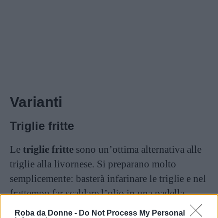
Varianti
Triglie fritte
Le
triglie fritte
sono un’ottima alternativa alle
triglie alla livornese. Si preparano molto
semplicemente: basterà infarinare le triglie e nel
frattempo far scaldare l’olio in una padella.
Quando quest’ultimo avrà raggiunto la
Roba da Donne -
Do Not Process My Personal