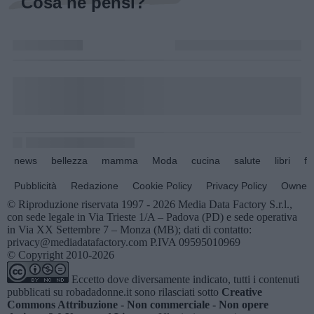
Cosa ne pensi?
news
bellezza
mamma
Moda
cucina
salute
libri
fo
Pubblicità
Redazione
Cookie Policy
Privacy Policy
Owners
© Riproduzione riservata 1997 - 2026 Media Data Factory S.r.l.,
con sede legale in Via Trieste 1/A – Padova (PD) e sede operativa
in Via XX Settembre 7 – Monza (MB); dati di contatto:
privacy@mediadatafactory.com P.IVA 09595010969
© Copyright 2010-2026
Eccetto dove diversamente indicato, tutti i contenuti
pubblicati su
robadadonne.it
sono rilasciati sotto
Creative
Commons Attribuzione - Non commerciale - Non opere