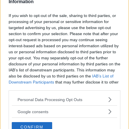
temperatura ideale, si uniscono le triglie e si
Information
fanno friggere fino a doratura.
If you wish to opt-out of the sale, sharing to third parties, or
processing of your personal or sensitive information for
Si tolgono dall’olio e si fanno asciugare su carta
targeted advertising by us, please use the below opt-out
assorbente in modo da eliminare l’olio in
section to confirm your selection. Please note that after your
opt-out request is processed you may continue seeing
eccesso. Si salano e si servono in tavola con
interest-based ads based on personal information utilized by
spicchi di limone.
us or personal information disclosed to third parties prior to
your opt-out. You may separately opt-out of the further
Triglie al cartoccio
disclosure of your personal information by third parties on the
IAB’s list of downstream participants. This information may
also be disclosed by us to third parties on the
IAB’s List of
Le
triglie al cartoccio
si preparano
Downstream Participants
that may further disclose it to other
preriscaldando il forno a 200°C e lavando
third parties.
accuratamente le triglie, dopo averle
Please note that this website/app uses one or more Google
Personal Data Processing Opt Outs
opportunamente pulite e squamate. Nella pancia
services and may gather and store information including but
not limited to your visit or usage behaviour. You may click to
Google consents
di ogni triglia si aggiungono olio, una fettina di
grant or deny consent to Google and its third-party tags to
acqua e un po’ di sale grosso.
use your data for below specified purposes in below Google
CONFIRM
consent section.