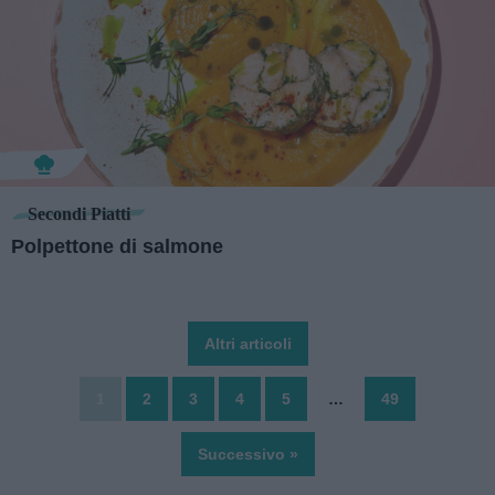
Secondi Piatti
Polpettone di salmone
Altri articoli
1
2
3
4
5
…
49
Successivo »