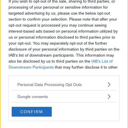
If you wish to opt-out of the sale, sharing to third parties, or
rosolare la cipolla, l’aglio e lo zenzero.
processing of your personal or sensitive information for
Aggiungete i fagiolini, aggiustando di sale.
targeted advertising by us, please use the below opt-out
section to confirm your selection. Please note that after your
Aggiungete un cucchiaio di zucchero, un
opt-out request is processed you may continue seeing
interest-based ads based on personal information utilized by
paio di cucchiai di salsa di soia e i semi di
us or personal information disclosed to third parties prior to
sesamo, mescolando il tutto. Servite caldi.
your opt-out. You may separately opt-out of the further
disclosure of your personal information by third parties on the
IAB’s list of downstream participants. This information may
also be disclosed by us to third parties on the
IAB’s List of
Downstream Participants
that may further disclose it to other
third parties.
Please note that this website/app uses one or more Google
Personal Data Processing Opt Outs
services and may gather and store information including but
not limited to your visit or usage behaviour. You may click to
Google consents
grant or deny consent to Google and its third-party tags to
use your data for below specified purposes in below Google
CONFIRM
consent section.