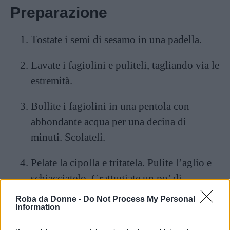
Preparazione
Tostate i semi di sesamo in una padella.
Lavate i fagiolini e puliteli, tagliando via le
estremità.
Bollite i fagiolini in una pentola con
abbondante acqua per una decina di
minuti. Scolateli.
Pelate la cipolla e tritatela. Pulite l’aglio e
schiacciatelo. Grattugiate un po’ di
zenzero.
Roba da Donne -
Do Not Process My Personal
Information
In una padella con un fondo d’olio, fate