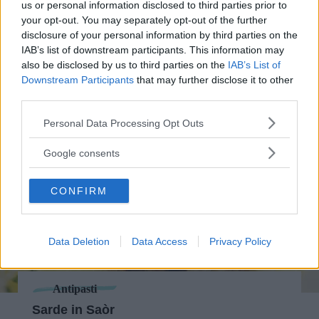
us or personal information disclosed to third parties prior to
your opt-out. You may separately opt-out of the further
disclosure of your personal information by third parties on the
IAB’s list of downstream participants. This information may
also be disclosed by us to third parties on the
IAB’s List of
Downstream Participants
that may further disclose it to other
third parties.
Please note that this website/app uses one or more Google
Personal Data Processing Opt Outs
services and may gather and store information including but
not limited to your visit or usage behaviour. You may click to
Google consents
grant or deny consent to Google and its third-party tags to
use your data for below specified purposes in below Google
CONFIRM
consent section.
Data Deletion
Data Access
Privacy Policy
Antipasti
Sarde in Saòr