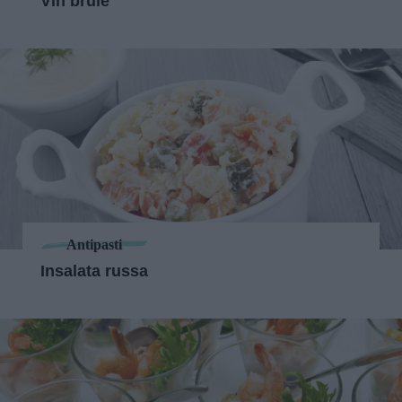
Vin brulè
Antipasti
Insalata russa