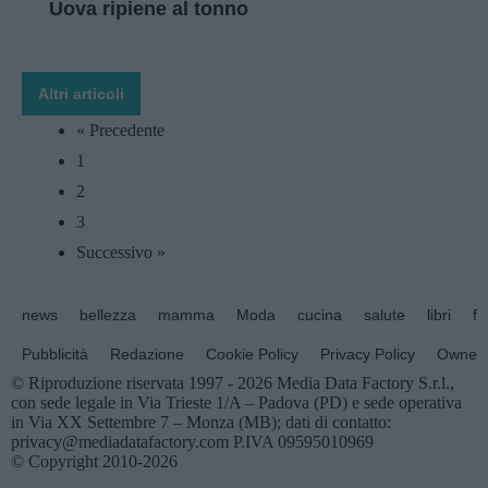
Uova ripiene al tonno
Altri articoli
« Precedente
1
2
3
Successivo »
news
bellezza
mamma
Moda
cucina
salute
libri
fo
Pubblicità
Redazione
Cookie Policy
Privacy Policy
Owners
© Riproduzione riservata 1997 - 2026 Media Data Factory S.r.l.,
con sede legale in Via Trieste 1/A – Padova (PD) e sede operativa
in Via XX Settembre 7 – Monza (MB); dati di contatto:
privacy@mediadatafactory.com P.IVA 09595010969
© Copyright 2010-2026