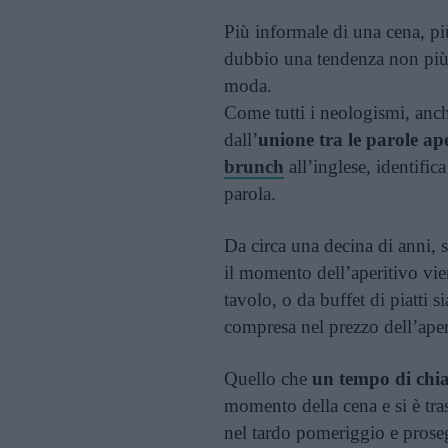
Più informale di una cena, più
dubbio una tendenza non più
moda.
Come tutti i neologismi, anc
dall’
unione tra le parole ap
brunch
all’inglese, identific
parola.
Da circa una decina di anni, s
il momento dell’aperitivo vien
tavolo, o da buffet di piatti s
compresa nel prezzo dell’aper
Quello che
un tempo di chi
momento della cena e si è tras
nel tardo pomeriggio e proseg