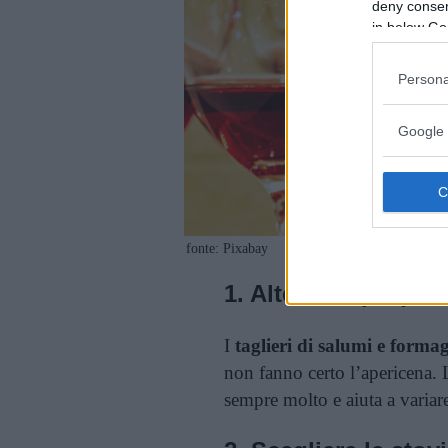
deny consent
in below Go
Persona
Google 
fonte: Pixabay
1. Alternare propos
I
taglieri di salumi e forma
non fanno certo l’apericena. L
sempre molto e aiuta a variar