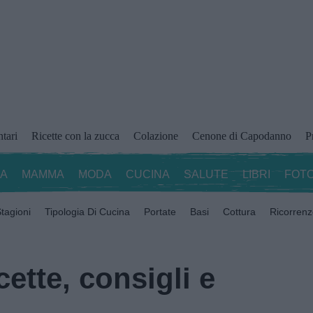
ntari
Ricette con la zucca
Colazione
Cenone di Capodanno
P
ZA
MAMMA
MODA
CUCINA
SALUTE
LIBRI
FOTO
tagioni
Tipologia Di Cucina
Portate
Basi
Cottura
Ricorren
cette, consigli e