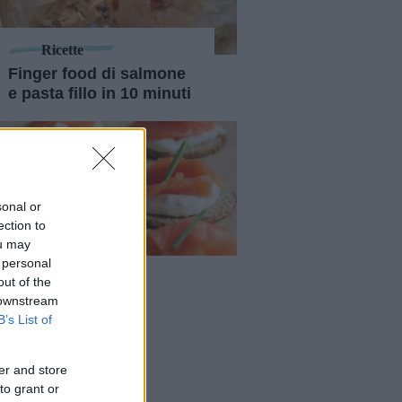
Ricette
Finger food di salmone
e pasta fillo in 10 minuti
sonal or
ection to
ou may
 personal
Antipasti
out of the
napè assortiti
 downstream
B’s List of
er and store
to grant or