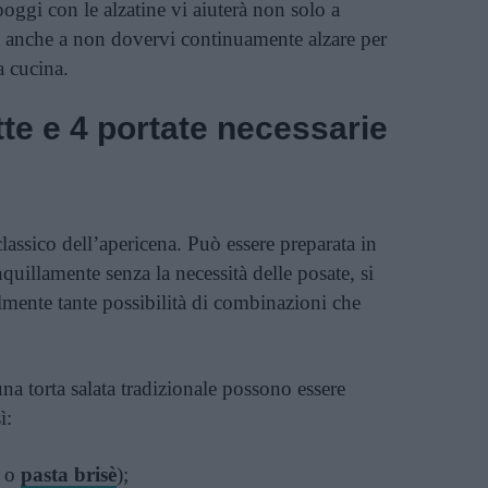
poggi con le alzatine vi aiuterà non solo a
ma anche a non dovervi continuamente alzare per
a cucina.
tte e 4 portate necessarie
assico dell’apericena. Può essere preparata in
quillamente senza la necessità delle posate, si
lmente tante possibilità di combinazioni che
una torta salata tradizionale possono essere
ì:
a o
pasta brisè
);