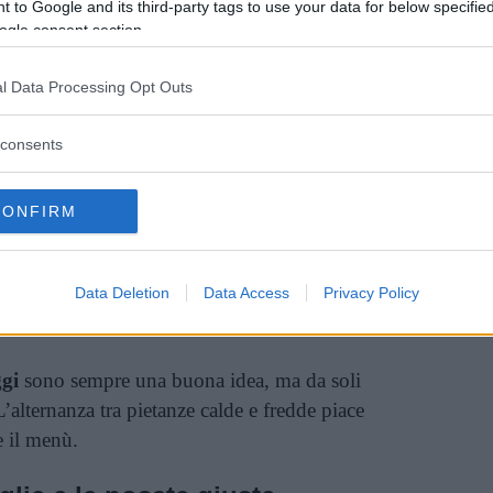
 to Google and its third-party tags to use your data for below specifi
ogle consent section.
l Data Processing Opt Outs
consents
CONFIRM
Data Deletion
Data Access
Privacy Policy
te fredde e calde
ggi
sono sempre una buona idea, ma da soli
’alternanza tra pietanze calde e fredde piace
e il menù.