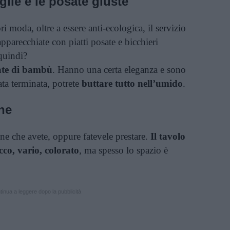
iglie e le posate giuste
ri moda, oltre a essere anti-ecologica, il servizio
pparecchiate con piatti posate e bicchieri
quindi?
sate di bambù
. Hanno una certa eleganza e sono
rata terminata, potrete
buttare tutto nell’umido
.
ine
tine che avete, oppure fatevele prestare.
Il tavolo
icco, vario, colorato
, ma spesso lo spazio è
inua a leggere dopo la pubblicità