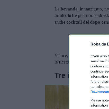
Le
bevande
, innanzitutto, 
analcoliche
possono soddisfar
anche
cocktail del dopo cen
Cont
Roba da 
Veloce, divertente, giovane, 
If you wish 
sensitive in
le ricette giuste.
confirm you
continue se
Tre imperdibili 
information 
further disc
participants
Downstream 
Please note
information 