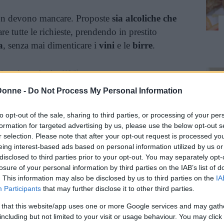
non devono mancare. Proposte
sia alcoliche che
e tutte le richieste, prendendo in prestito
a
, senza mai dimenticare i
vini
e le
birre
.
inua a leggere dopo la pubblicità
Donne -
Do Not Process My Personal Information
funziona se si seguono alcune idee e se si hanno
to opt-out of the sale, sharing to third parties, or processing of your per
formation for targeted advertising by us, please use the below opt-out s
r selection. Please note that after your opt-out request is processed y
eing interest-based ads based on personal information utilized by us or
idee per l’apericena
disclosed to third parties prior to your opt-out. You may separately opt-
Ca
losure of your personal information by third parties on the IAB’s list of
. This information may also be disclosed by us to third parties on the
IA
Participants
that may further disclose it to other third parties.
 that this website/app uses one or more Google services and may gath
including but not limited to your visit or usage behaviour. You may click 