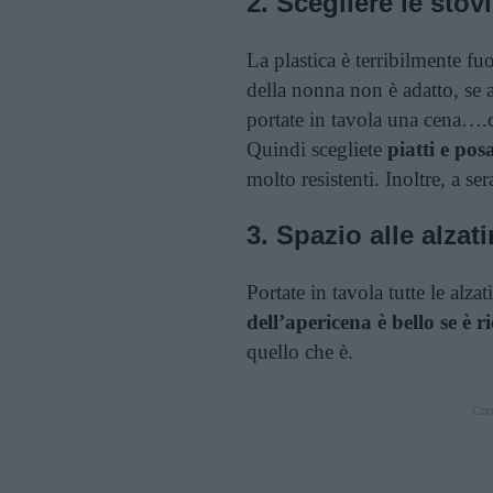
2. Scegliere le stov
La plastica è terribilmente fuo
della nonna non è adatto, se a
portate in tavola una cena….
Quindi scegliete
piatti e po
molto resistenti. Inoltre, a se
3. Spazio alle alzat
Portate in tavola tutte le alza
dell’apericena è bello se è r
quello che è.
Cont