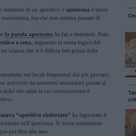
 nutriente di un aperitivo: l’
apericena
è senza
Ces
 nuovissima, ma che non sembra passare di
he
la parola apericena
ha fan e detrattori. Nata
eritivo e cena
, seguendo la stessa logica del
a un’usanza che si è diffusa ben prima della
oprattutto nei locali frequentati dai più giovani,
e arricchito da numerosi stuzzichini portati al
ia dolci che salati la cui consumazione è
Tar
itivo.
co
amava “aperitivo rinforzato”
ha fagocitato il
formato nell’apericena. Si inizia solitamente
ue poi fino alla sera.