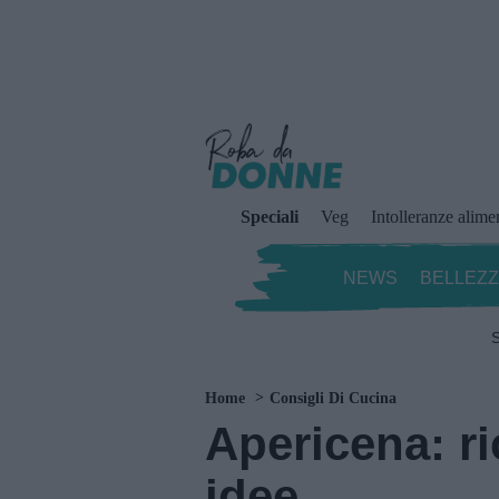
Speciali
Veg
Intolleranze alime
NEWS
BELLEZ
S
Home
Consigli Di Cucina
Apericena: ri
idee