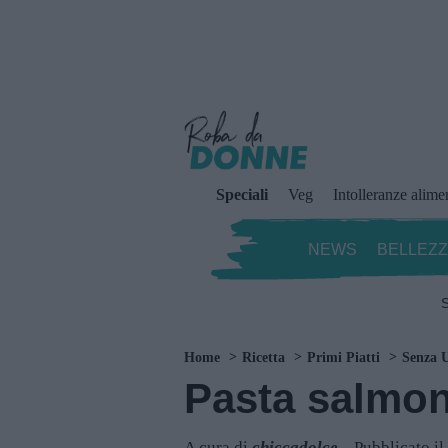
Speciali
Veg
Intolleranze alime
NEWS
BELLEZ
S
Home
Ricetta
Primi Piatti
Senza 
Pasta salmon
A cura di
chiccadolce
Pubblicato i