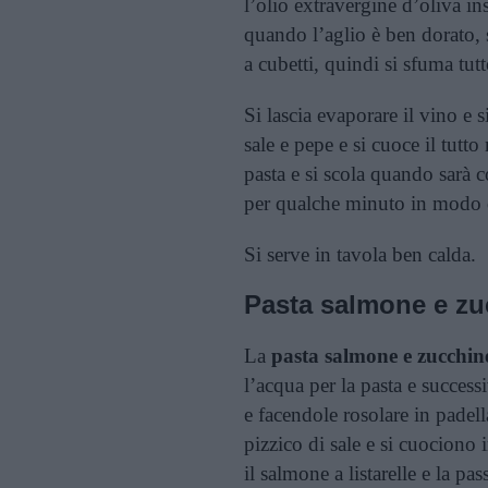
l’olio extravergine d’oliva in
quando l’aglio è ben dorato, 
a cubetti, quindi si sfuma tu
Si lascia evaporare il vino e
sale e pepe e si cuoce il tutt
pasta e si scola quando sarà co
per qualche minuto in modo d
Si serve in tavola ben calda.
Pasta salmone e zu
La
pasta salmone e zucchin
l’acqua per la pasta e success
e facendole rosolare in padel
pizzico di sale e si cuociono
il salmone a listarelle e la p