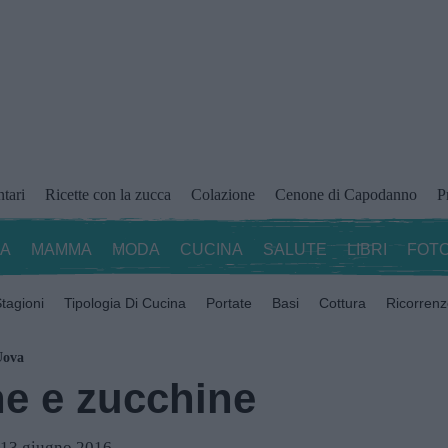
ntari
Ricette con la zucca
Colazione
Cenone di Capodanno
P
ZA
MAMMA
MODA
CUCINA
SALUTE
LIBRI
FOTO
tagioni
Tipologia Di Cucina
Portate
Basi
Cottura
Ricorren
Uova
e e zucchine
l 13 giugno 2016