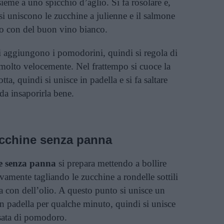
sieme a uno spicchio d’aglio. Si fa rosolare e,
si uniscono le zucchine a julienne e il salmone
tto con del buon vino bianco.
 si aggiungono i pomodorini, quindi si regola di
o molto velocemente. Nel frattempo si cuoce la
tta, quindi si unisce in padella e si fa saltare
a insaporirla bene.
cchine senza panna
e senza panna
si prepara mettendo a bollire
ivamente tagliando le zucchine a rondelle sottili
la con dell’olio. A questo punto si unisce un
 in padella per qualche minuto, quindi si unisce
assata di pomodoro.