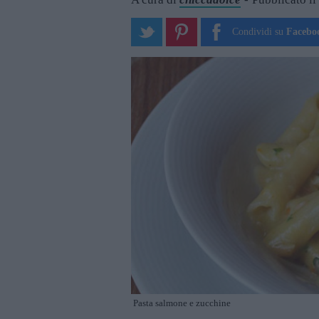
Condividi su
Facebo
Pasta salmone e zucchine