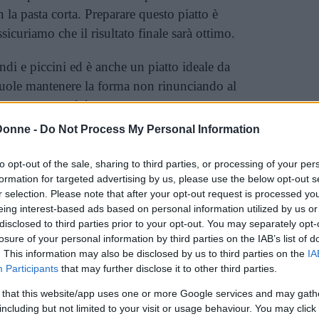
on la pasta corta. Preparare questo piatto è
icuriamo che il risultato finale sarà ottimo.
ndi e piccini ed è anche un piatto ideale da
 vuole mantenere la forma non rinunciando al
 come prepararla!
Donne -
Do Not Process My Personal Information
re questa ricetta?
to opt-out of the sale, sharing to third parties, or processing of your per
formation for targeted advertising by us, please use the below opt-out s
e
si prepara quando si ha voglia di un pranzo
r selection. Please note that after your opt-out request is processed y
eing interest-based ads based on personal information utilized by us or
disclosed to third parties prior to your opt-out. You may separately opt-
losure of your personal information by third parties on the IAB’s list of
. This information may also be disclosed by us to third parties on the
IA
Participants
that may further disclose it to other third parties.
bollire l’acqua e unite un cucchiaio di sale.
 that this website/app uses one or more Google services and may gath
including but not limited to your visit or usage behaviour. You may click 
tate l’acqua ad ebollizione. Nel frattempo lavate