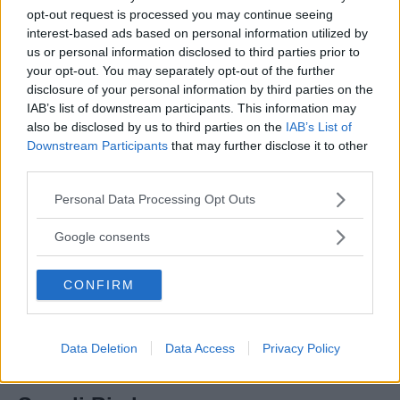
opt-out request is processed you may continue seeing
interest-based ads based on personal information utilized by
us or personal information disclosed to third parties prior to
your opt-out. You may separately opt-out of the further
disclosure of your personal information by third parties on the
IAB’s list of downstream participants. This information may
also be disclosed by us to third parties on the
IAB’s List of
Downstream Participants
that may further disclose it to other
third parties.
Please note that this website/app uses one or more Google
Personal Data Processing Opt Outs
services and may gather and store information including but
not limited to your visit or usage behaviour. You may click to
Google consents
grant or deny consent to Google and its third-party tags to
use your data for below specified purposes in below Google
CONFIRM
consent section.
Data Deletion
Data Access
Privacy Policy
Varianti