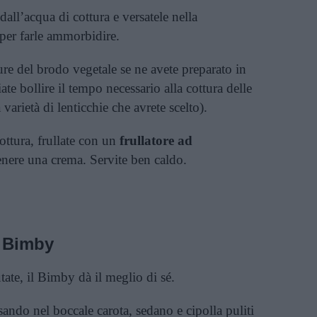
dall’acqua di cottura e versatele nella
per farle ammorbidire.
e del brodo vegetale se ne avete preparato in
iate bollire il tempo necessario alla cottura delle
 varietà di lenticchie che avrete scelto).
ottura, frullate con un
frullatore ad
enere una crema. Servite ben caldo.
e Bimby
tate, il Bimby dà il meglio di sé.
rsando nel boccale carota, sedano e cipolla puliti