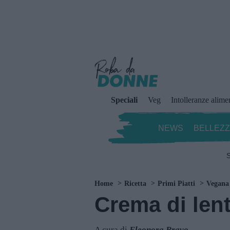
Speciali
Veg
Intolleranze alime
NEWS
BELLEZ
S
Home
Ricetta
Primi Piatti
Vegana
Crema di lent
A cura di
Eleonora Bravo