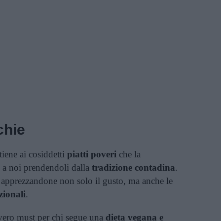
chie
iene ai cosiddetti
piatti poveri
che la
o a noi prendendoli dalla
tradizione contadina
.
li apprezzandone non solo il gusto, ma anche le
zionali
.
vero must per chi segue una
dieta vegana e