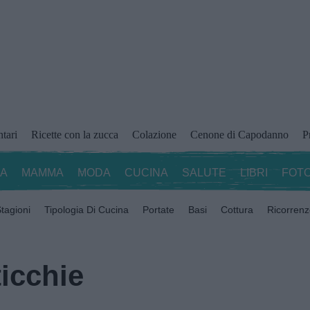
ntari
Ricette con la zucca
Colazione
Cenone di Capodanno
P
ZA
MAMMA
MODA
CUCINA
SALUTE
LIBRI
FOTO
tagioni
Tipologia Di Cucina
Portate
Basi
Cottura
Ricorren
icchie