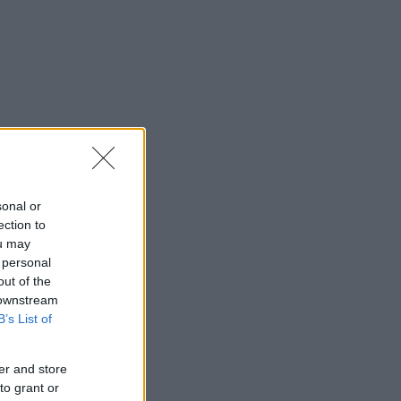
sonal or
ection to
ou may
 personal
out of the
 downstream
B’s List of
er and store
to grant or