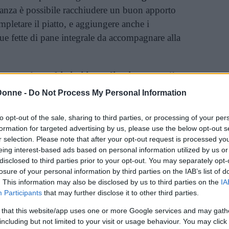
etanza è possibile racchiudere un buon apporto
mpletare il piatto, e aggiungere anche i
 due fette di pane integrale da accompagnare alla
omposto da
pochissimi ingredienti,
ancora più
o: un tocco di
curcuma
, oppure una grattugiata
Donne -
Do Not Process My Personal Information
di spezie
per insaporire e ridurre il contenuto di
to opt-out of the sale, sharing to third parties, or processing of your per
formation for targeted advertising by us, please use the below opt-out s
r selection. Please note that after your opt-out request is processed y
a
senza lattosio e senza glutine
, è una pietanza
eing interest-based ads based on personal information utilized by us or
 Chi non segue un regime alimentare particolare,
disclosed to third parties prior to your opt-out. You may separately opt-
 ben più tradizionale pioggia di Parmigiano
losure of your personal information by third parties on the IAB’s list of
. This information may also be disclosed by us to third parties on the
IA
Participants
that may further disclose it to other third parties.
ta con gli stessi ingredienti, ma con una diversa
 that this website/app uses one or more Google services and may gath
di lenticchie:
including but not limited to your visit or usage behaviour. You may click 