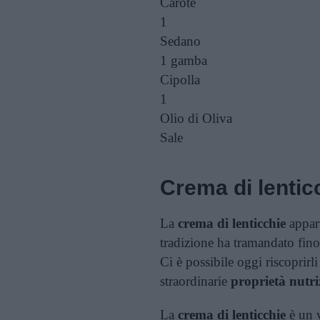
Carote
1
Sedano
1 gamba
Cipolla
1
Olio di Oliva
Sale
Crema di lentic
La
crema di lenticchie
appart
tradizione ha tramandato fin
Ci è possibile oggi riscoprir
straordinarie
proprietà nutri
La
crema di lenticchie
è un 