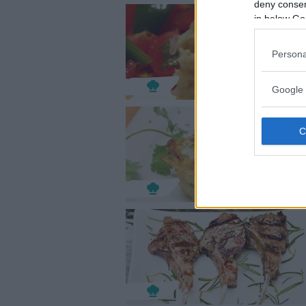
deny consent
in below Go
Persona
Google 