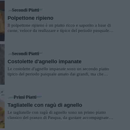
Secondi Piatti
Polpettone ripieno
Il polpettone ripieno è un piatto ricco e saporito a base di
carne, veloce da realizzare e tipico del periodo pasquale.
Sicuramente un secondo ...
Secondi Piatti
Costolette d'agnello impanate
Le costolette d'agnello impanate sono un secondo piatto
tipico del periodo pasquale amato dai grandi, ma che
faranno impazzire anche i più piccoli...
Primi Piatti
Tagliatelle con ragù di agnello
Le tagliatelle con ragù di agnello sono un primo piatto
classico del pranzo di Pasqua, da gustare accompagnate
da un bel bicchiere di vino rosso....