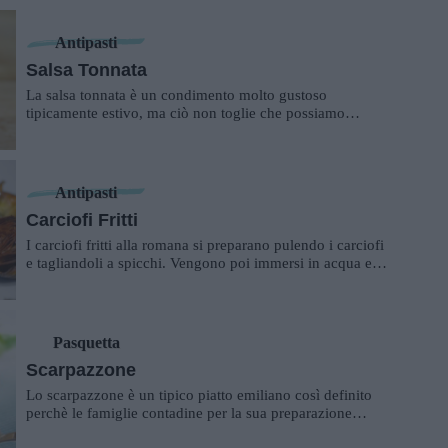
Antipasti
Salsa Tonnata
La salsa tonnata è un condimento molto gustoso
tipicamente estivo, ma ciò non toglie che possiamo
prepararla in qualsiasi periodo dell'anno. È l...
Antipasti
Carciofi Fritti
I carciofi fritti alla romana si preparano pulendo i carciofi
e tagliandoli a spicchi. Vengono poi immersi in acqua e
limone, verranno passati i...
Pasquetta
Scarpazzone
Lo scarpazzone è un tipico piatto emiliano così definito
perchè le famiglie contadine per la sua preparazione
usavano anche il fusto bianco, com...