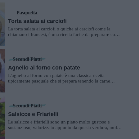
Pasquetta
Torta salata ai carciofi
La torta salata ai carciofi o quiche ai carciofi come la
chiamano i francesi, è una ricetta facile da preparare come
antipasto o per secondo piat...
Secondi Piatti
Agnello al forno con patate
L'agnello al forno con patate è una classica ricetta
tipicamente pasquale che si prepara tenendo la carne
d'agnello in una marinata per una notte...
Secondi Piatti
Salsicce e Friarielli
Le salsicce e friarielli sono un piatto molto gustoso e
sostanzioso, valorizzato appunto da questa verdura, molto
simile alle cime di rapa. Si so...