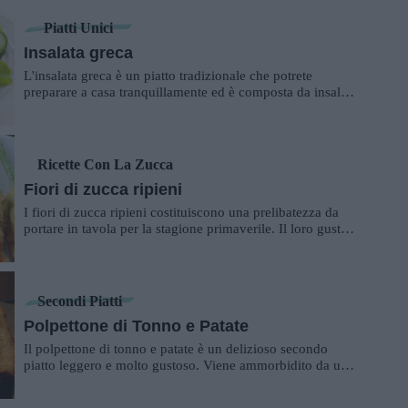
Piatti Unici
Insalata greca
L'insalata greca è un piatto tradizionale che potrete
preparare a casa tranquillamente ed è composta da insalata
verde, cetrioli, cipolle, oliv...
Ricette Con La Zucca
Fiori di zucca ripieni
I fiori di zucca ripieni costituiscono una prelibatezza da
portare in tavola per la stagione primaverile. Il loro gusto
delicato e la loro caratter...
Secondi Piatti
Polpettone di Tonno e Patate
Il polpettone di tonno e patate è un delizioso secondo
piatto leggero e molto gustoso. Viene ammorbidito da una
cucchiaiata di ricotta fresca e a...