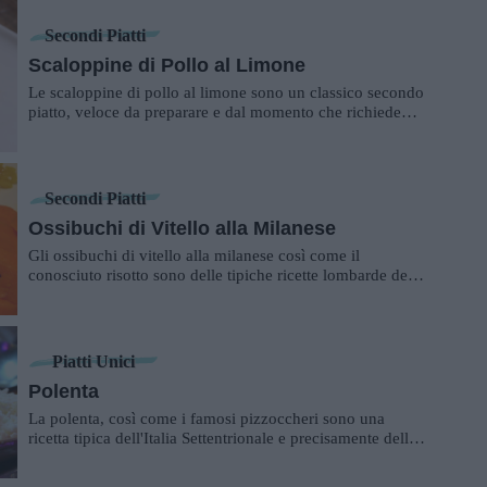
Secondi Piatti
Scaloppine di Pollo al Limone
Le scaloppine di pollo al limone sono un classico secondo
piatto, veloce da preparare e dal momento che richiede
l'utilizzo di pochi ingredienti, q...
Secondi Piatti
Ossibuchi di Vitello alla Milanese
Gli ossibuchi di vitello alla milanese così come il
conosciuto risotto sono delle tipiche ricette lombarde della
città di Milano. Sono sempl...
Piatti Unici
Polenta
La polenta, così come i famosi pizzoccheri sono una
ricetta tipica dell'Italia Settentrionale e precisamente della
Valtellina. È da sempre defi...