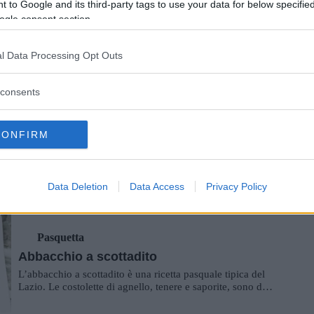
 to Google and its third-party tags to use your data for below specifi
ogle consent section.
Primi Piatti
Frittata di spaghetti
l Data Processing Opt Outs
La frittata di spaghetti è una ricetta semplice e veloce nata
per riciclare gli avanzi di cibo e creare così un piatto
unico. La ricetta nasce...
consents
Finger Food
CONFIRM
Cestelli di Patate con Uova
I cestini di patate con uova sono un secondo piatto unico
ed originale da portare in tavola per il pranzo di Pasqua.
Data Deletion
Data Access
Privacy Policy
Possono essere serviti sia...
Pasquetta
Abbacchio a scottadito
L’abbacchio a scottadito è una ricetta pasquale tipica del
Lazio. Le costolette di agnello, tenere e saporite, sono da
gustare caldissime ed è ...