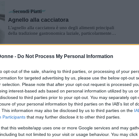
Secondi Piatti
Agnello alla cacciatora
L'agnello alla cacciatora è uno degli alimenti principali
della tradizione gastronomica laziale, particolarmente
consumato nel periodo natalizio...
Donne -
Do Not Process My Personal Information
Secondi Piatti
Spezzatino di agnello con patate
to opt-out of the sale, sharing to third parties, or processing of your per
Lo spezzatino di agnello con patate è una gustosa ricetta
formation for targeted advertising by us, please use the below opt-out s
pasquale che si realizza tritando le verdure nel mixer e poi
r selection. Please note that after your opt-out request is processed y
rosolandole nell'olio per p...
eing interest-based ads based on personal information utilized by us or
disclosed to third parties prior to your opt-out. You may separately opt-
losure of your personal information by third parties on the IAB’s list of
Piatti Unici
. This information may also be disclosed by us to third parties on the
IA
Lasagne ai carciofi
Participants
that may further disclose it to other third parties.
Le lasagne ai carciofi sono una pietanza ricca e molto
appetitosa. Costituiscono un'ottima alternativa alla
 that this website/app uses one or more Google services and may gath
classiche lasagne alla bolognese e perf...
including but not limited to your visit or usage behaviour. You may click 