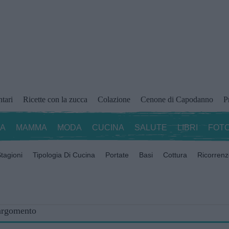
ntari
Ricette con la zucca
Colazione
Cenone di Capodanno
P
ZA
MAMMA
MODA
CUCINA
SALUTE
LIBRI
FOTO
tagioni
Tipologia Di Cucina
Portate
Basi
Cottura
Ricorren
 argomento