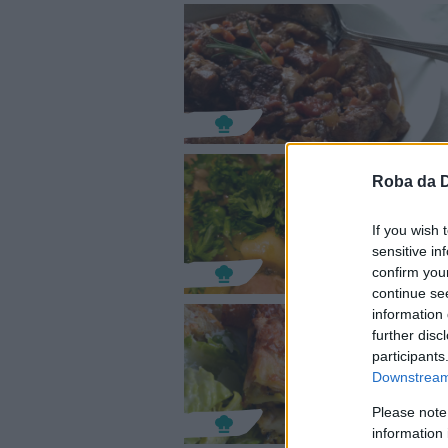
Roba da 
If you wish 
sensitive in
confirm you
continue se
information 
further disc
participants
Downstream 
Please note
information 