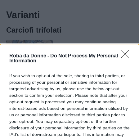
Varianti
Carciofi trifolati
Roba da Donne -
Do Not Process My Personal
Information
If you wish to opt-out of the sale, sharing to third parties, or
processing of your personal or sensitive information for
targeted advertising by us, please use the below opt-out
I carciofi trifolati rappresentano una
section to confirm your selection. Please note that after your
opt-out request is processed you may continue seeing
variante classica, appetitosa e assolutamente
interest-based ads based on personal information utilized by
semplice nella preparazione. Si prestano ad
us or personal information disclosed to third parties prior to
essere un gustoso accompagnamento di piatti di
your opt-out. You may separately opt-out of the further
disclosure of your personal information by third parties on the
carne o di pesce, oppure, per i vegetariani, può
IAB’s list of downstream participants. This information may