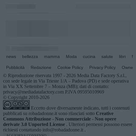
news
bellezza
mamma
Moda
cucina
salute
libri
fo
Pubblicità
Redazione
Cookie Policy
Privacy Policy
Owners
© Riproduzione riservata 1997 - 2026 Media Data Factory S.r.l.,
con sede legale in Via Trieste 1/A – Padova (PD) e sede operativa
in Via XX Settembre 7 – Monza (MB); dati di contatto:
privacy@mediadatafactory.com P.IVA 09595010969
© Copyright 2010-2026
Eccetto dove diversamente indicato, tutti i contenuti
pubblicati su
robadadonne.it
sono rilasciati sotto
Creative
Commons Attribuzione - Non commerciale - Non opere
derivate 3.0 Unported License
. Ulteriori permessi possono essere
richiesti contattando
info@robadadonne.it
.
AGGIORNA CONSENSO