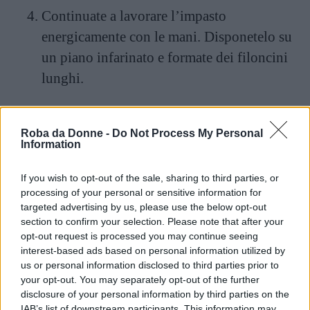
Continuate a lavorare l’impasto
energicamente con le mani. Disponetelo su
un piano infarinato e formate dei filoncini
lunghi.
Lasciateli lievitare per circa due ore coperti
con un canovaccio.
Roba da Donne -
Do Not Process My Personal
Information
Metteteli in forno a 180° per circa venti
If you wish to opt-out of the sale, sharing to third parties, or
minuti in modo che si possano dorare.
processing of your personal or sensitive information for
targeted advertising by us, please use the below opt-out
Fateli raffreddare.
section to confirm your selection. Please note that after your
opt-out request is processed you may continue seeing
Tagliate i filoncini in fettine sottili oblique.
interest-based ads based on personal information utilized by
Distendete tutti i biscotti sulla teglia da
us or personal information disclosed to third parties prior to
your opt-out. You may separately opt-out of the further
forno e fateli dorare per altri 20 minuti
disclosure of your personal information by third parties on the
all’interno del forno caldo.
IAB’s list of downstream participants. This information may