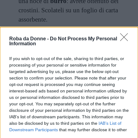
una noce di
burro
: avrete ottenuto dei
crostini. Scolateli su un foglio di carta
assorbente.
Tagliate la
fontina
a cubetti.
Roba da Donne -
Do Not Process My Personal
Information
Uno o due minuti prima della fine della
cottura, aggiungete in pignatta la fontina, il
If you wish to opt-out of the sale, sharing to third parties, or
processing of your personal or sensitive information for
pane rosolato e aromatizzato e un po’ di
targeted advertising by us, please use the below opt-out
spezie miste. Servite calda.
section to confirm your selection. Please note that after your
opt-out request is processed you may continue seeing
interest-based ads based on personal information utilized by
us or personal information disclosed to third parties prior to
your opt-out. You may separately opt-out of the further
disclosure of your personal information by third parties on the
IAB’s list of downstream participants. This information may
also be disclosed by us to third parties on the
IAB’s List of
Downstream Participants
that may further disclose it to other
third parties.