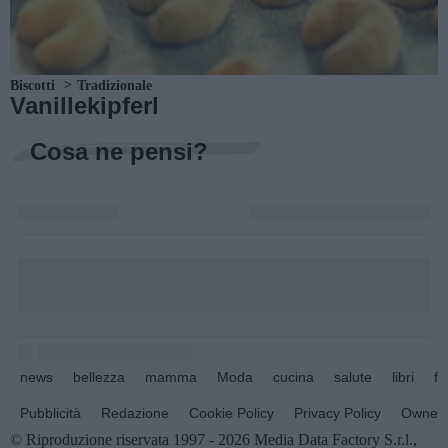
Biscotti
Tradizionale
Vanillekipferl
Cosa ne pensi?
news
bellezza
mamma
Moda
cucina
salute
libri
fo
Pubblicità
Redazione
Cookie Policy
Privacy Policy
Owners
© Riproduzione riservata 1997 - 2026 Media Data Factory S.r.l.,