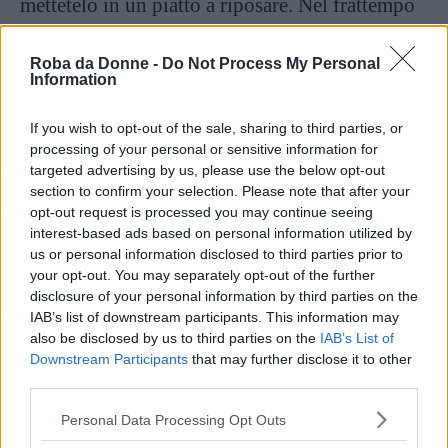
mettetelo in un piatto a riposare. Nel frattempo
preparate la crema di funghi, quindi puliteli,
tagliateli a pezzi e versateli in un mixer.
Roba da Donne -
Do Not Process My Personal
Information
Frullateli fino ad ottenere una crema omogenea.
If you wish to opt-out of the sale, sharing to third parties, or
Trasferite la crema in una padella ben calda e
processing of your personal or sensitive information for
targeted advertising by us, please use the below opt-out
fatela cuocere mescolandola di tanto in tanto
section to confirm your selection. Please note that after your
fino a che non risulterà essere ben asciutta.
opt-out request is processed you may continue seeing
Prendete un foglio di pellicola trasparente per
interest-based ads based on personal information utilized by
us or personal information disclosed to third parties prior to
alimenti e disponetevi in superficie delle fette di
your opt-out. You may separately opt-out of the further
prosciutto crudo, aggiungete un pizzico di pepe
disclosure of your personal information by third parties on the
IAB’s list of downstream participants. This information may
e distribuite la crema di funghi in modo
also be disclosed by us to third parties on the
IAB’s List of
uniforme.
Downstream Participants
that may further disclose it to other
third parties.
Ponete il filetto al centro e avvolgetelo
Please note that this website/app uses one or more Google
Personal Data Processing Opt Outs
completamente nella pellicola, ruotando le
services and may gather and store information including but