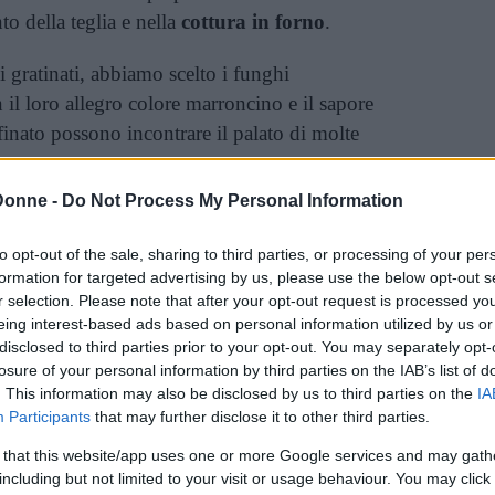
o della teglia e nella
cottura in forno
.
i gratinati, abbiamo scelto i funghi
n il loro allegro colore marroncino e il sapore
finato possono incontrare il palato di molte
Donne -
Do Not Process My Personal Information
scegliere i funghi che maggiormente vi
sa di ancor più raffinato, i porcini sono quello
to opt-out of the sale, sharing to third parties, or processing of your per
te funghi più piccoli potete scegliere i chiodini.
formation for targeted advertising by us, please use the below opt-out s
r selection. Please note that after your opt-out request is processed y
oppo non si trovano in commercio ovunque,
eing interest-based ads based on personal information utilized by us or
ni, quelli bianchi, rappresentano un ottimo
disclosed to third parties prior to your opt-out. You may separately opt-
losure of your personal information by third parties on the IAB’s list of
. This information may also be disclosed by us to third parties on the
IA
ti, come tutte le ricette che prevedono questo
Participants
that may further disclose it to other third parties.
olto salutari. I funghi contengono moltissime
 that this website/app uses one or more Google services and may gath
lcune del gruppo B. Tra i minerali si segnalano
including but not limited to your visit or usage behaviour. You may click 