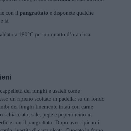
cie con il
pangrattato
e disponete qualche
e là.
aldato a 180°C per un quarto d’ora circa.
ieni
 cappelletti dei funghi e usateli come
esso un ripieno scottato in padella: su un fondo
 gambi dei funghi finemente tritati con carne
o schiacciato, sale, pepe e peperoncino in
rficie con il pangrattato. Dopo aver ripieno i
carda rivestita di carta oleata. Cuocete in forno