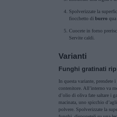
Spolverizzate la superfi
fiocchetto di
burro
qua 
Cuocete in forno prerisc
Servite caldi.
Varianti
Funghi gratinati rip
In questa variante, prendete i
contenitore. All’interno va m
d’olio di oliva fate saltare i
macinata, uno spicchio d’agli
polvere. Spolverizzate la supe
funghi, disponeteli su una lec