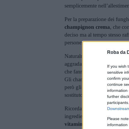
semplicemente nell’allestiment
Per la preparazione dei fungh
champignon crema
, che co
deciso ma al tempo stesso raf
persone.
Roba da 
Naturalmente tuttavia potete 
aggradano: se preferite qualco
If you wish 
che fanno per voi, se desidera
sensitive in
confirm you
Gli champignon crema purtr
continue se
però gli champignon più comu
information 
sostituto.
further disc
participants
Ricordate che i funghi gratina
Downstream 
ingrediente al centro, sono m
Please note
vitamine
: A, C, D, K, PP e a
information 