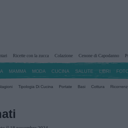
ntari
Ricette con la zucca
Colazione
Cenone di Capodanno
P
ZA
MAMMA
MODA
CUCINA
SALUTE
LIBRI
FOTO
tagioni
Tipologia Di Cucina
Portate
Basi
Cottura
Ricorren
ati
ato il 18 novembre 2024