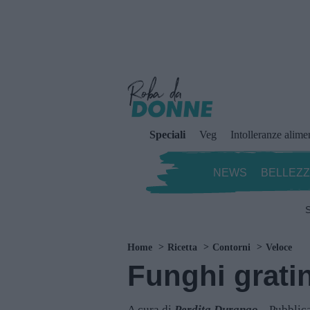
Speciali
Veg
Intolleranze alime
NEWS
BELLEZ
S
Home
Ricetta
Contorni
Veloce
Funghi gratin
A cura di
Perdita Durango
Pubblic