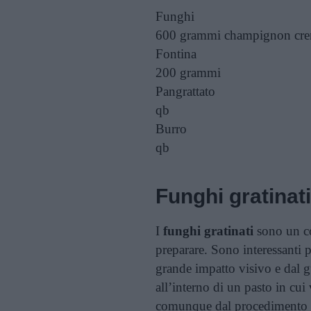
Funghi
600 grammi
champignon cr
Fontina
200 grammi
Pangrattato
qb
Burro
qb
Funghi gratinati
I
funghi gratinati
sono un co
preparare. Sono interessanti 
grande impatto visivo e dal gu
all’interno di un pasto in cui
comunque dal procedimento me