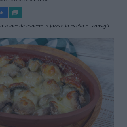
ok
 veloce da cuocere in forno: la ricetta e i consigli