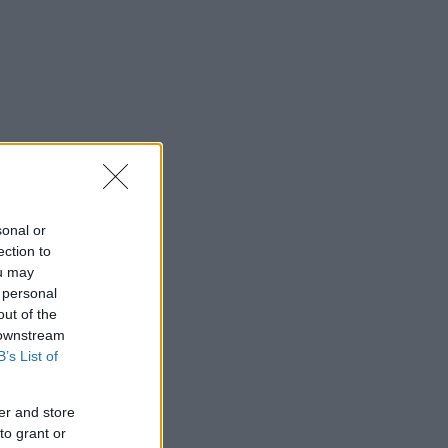
sonal or
ection to
ou may
 personal
out of the
 downstream
B’s List of
er and store
to grant or