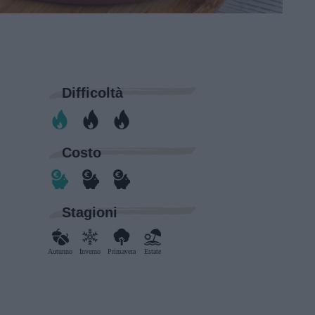
Difficoltà
Costo
Stagioni
Autunno
Inverno
Primavera
Estate