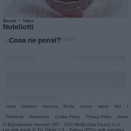
Biscotti
Veloce
Nutellotti
Cosa ne pensi?
news
bellezza
mamma
Moda
cucina
salute
libri
fo
Pubblicità
Redazione
Cookie Policy
Privacy Policy
Owners
© Riproduzione riservata 1997 - 2026 Media Data Factory S.r.l.,
con sede legale in Via Trieste 1/A – Padova (PD) e sede operativa