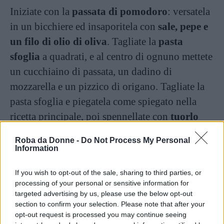
Iniziate con la
passata di pomodoro
: versatela
in un bicchiere ed insaporitela con
sale, pepe e
un filo di olio di oliva
. Tagliate la
pasta
sfoglia
a quadrati, e al centro di ognuno mettete
un cucchiaino di passata, un dadino di
mozzarella e un pizzico di origano. Tagliate la
pasta sfoglia e piegatela come spiegato nella
ricetta principale, poi spennellate con
tuorlo
d’uovo
sbattuto ed infornate a 180°C per 15 o
Roba da Donne -
Do Not Process My Personal
20 minuti. Servitele calde o tiepide.
Information
Girandole di pasta sfoglia con
If you wish to opt-out of the sale, sharing to third parties, or
Nutella
processing of your personal or sensitive information for
targeted advertising by us, please use the below opt-out
section to confirm your selection. Please note that after your
Una dolcissima variante delle girandole di pasta
opt-out request is processed you may continue seeing
sfoglia è con la
Nutella
. Basta aggiungere un