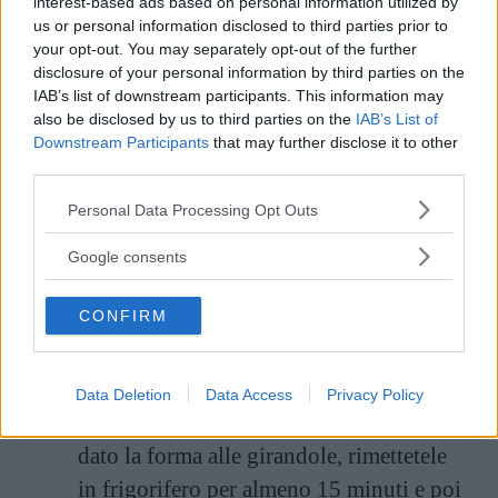
interest-based ads based on personal information utilized by
cucchiaino di Nutella nel centro del quadratino
us or personal information disclosed to third parties prior to
your opt-out. You may separately opt-out of the further
e poi preparare le girandole come nella ricetta
disclosure of your personal information by third parties on the
originale. Volete un trucco per evitare che in
IAB’s list of downstream participants. This information may
also be disclosed by us to third parties on the
IAB’s List of
cottura la Nutella esca dalla pasta sfoglia?
Downstream Participants
that may further disclose it to other
Congelatela prima a cucchiaiate.
third parties.
Please note that this website/app uses one or more Google
Personal Data Processing Opt Outs
Una volta tolte le girandole dal forno,
services and may gather and store information including but
spolverizzatele con zucchero a velo.
not limited to your visit or usage behaviour. You may click to
Google consents
grant or deny consent to Google and its third-party tags to
use your data for below specified purposes in below Google
CONFIRM
consent section.
Curiosità e consigli
La pasta sfoglia si gonfia di più se passa
Data Deletion
Data Access
Privacy Policy
dal freddo al forno. Quindi, dopo aver
dato la forma alle girandole, rimettetele
in frigorifero per almeno 15 minuti e poi