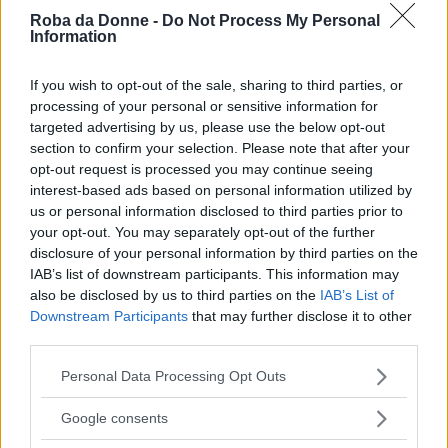
Roba da Donne -
Do Not Process My Personal
Information
If you wish to opt-out of the sale, sharing to third parties, or
processing of your personal or sensitive information for
targeted advertising by us, please use the below opt-out
section to confirm your selection. Please note that after your
opt-out request is processed you may continue seeing
interest-based ads based on personal information utilized by
us or personal information disclosed to third parties prior to
your opt-out. You may separately opt-out of the further
disclosure of your personal information by third parties on the
IAB’s list of downstream participants. This information may
also be disclosed by us to third parties on the
IAB’s List of
Downstream Participants
that may further disclose it to other
third parties.
Curiosità e consigli
Please note that this website/app uses one or more Google
Personal Data Processing Opt Outs
services and may gather and store information including but
not limited to your visit or usage behaviour. You may click to
Utilizzate sempre lo zucchero a velo
Google consents
grant or deny consent to Google and its third-party tags to