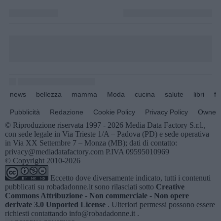
news
bellezza
mamma
Moda
cucina
salute
libri
fo
Pubblicità
Redazione
Cookie Policy
Privacy Policy
Owners
© Riproduzione riservata 1997 - 2026 Media Data Factory S.r.l.,
con sede legale in Via Trieste 1/A – Padova (PD) e sede operativa
in Via XX Settembre 7 – Monza (MB); dati di contatto:
privacy@mediadatafactory.com P.IVA 09595010969
© Copyright 2010-2026
Eccetto dove diversamente indicato, tutti i contenuti
pubblicati su
robadadonne.it
sono rilasciati sotto
Creative
Commons Attribuzione - Non commerciale - Non opere
derivate 3.0 Unported License
. Ulteriori permessi possono essere
richiesti contattando
info@robadadonne.it
.