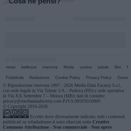
Cosa ne pensi?
news
bellezza
mamma
Moda
cucina
salute
libri
fo
Pubblicità
Redazione
Cookie Policy
Privacy Policy
Owners
© Riproduzione riservata 1997 - 2026 Media Data Factory S.r.l.,
con sede legale in Via Trieste 1/A – Padova (PD) e sede operativa
in Via XX Settembre 7 – Monza (MB); dati di contatto:
privacy@mediadatafactory.com P.IVA 09595010969
© Copyright 2010-2026
Eccetto dove diversamente indicato, tutti i contenuti
pubblicati su
robadadonne.it
sono rilasciati sotto
Creative
Commons Attribuzione - Non commerciale - Non opere