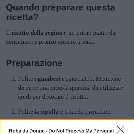
Quando preparare questa
ricetta?
Il
risotto della regina
è un primo piatto da
consumare a pranzo oppure a cena.
Preparazione
Pulite i
gamberi
e sgusciateli. Mettetene
da parte una piccola quantità da utilizzare
crudi per decorare il risotto.
Pulite la
cipolla
e tritatela finemente.
In una pentola con un fondo d’olio, fate
Roba da Donne -
Do Not Process My Personal