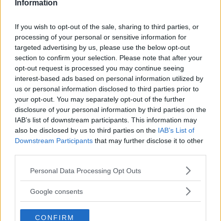
rosolare la cipolla e po, quando la cipolla è
Information
un po’ appassita, tostate il
riso
. Sfumate
If you wish to opt-out of the sale, sharing to third parties, or
con il
Franciacorta
.
processing of your personal or sensitive information for
targeted advertising by us, please use the below opt-out
Cuocete il riso attraverso l’aggiunta
section to confirm your selection. Please note that after your
opt-out request is processed you may continue seeing
progressiva del
fumetto di pesce
. A metà
interest-based ads based on personal information utilized by
cottura aggiungete il grosso dei
gamberi
,
us or personal information disclosed to third parties prior to
your opt-out. You may separately opt-out of the further
mezzo bicchiere di
Franciacorta
e
disclosure of your personal information by third parties on the
continuate ad aggiungere fumetto di pesce
IAB’s list of downstream participants. This information may
alla bisogna.
also be disclosed by us to third parties on the
IAB’s List of
Downstream Participants
that may further disclose it to other
third parties.
Mantecate con una noce di
burro
e un po’
Please note that this website/app uses one or more Google
di
parmigiano
.
Personal Data Processing Opt Outs
services and may gather and store information including but
not limited to your visit or usage behaviour. You may click to
Google consents
Servite caldo con l’aggiunta nei piatti di
grant or deny consent to Google and its third-party tags to
timo
,
maggiorana
e i
gamberi crudi
per
use your data for below specified purposes in below Google
CONFIRM
consent section.