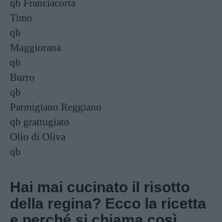
qb
Franciacorta
Timo
qb
Maggiorana
qb
Burro
qb
Parmigiano Reggiano
qb
grattugiato
Olio di Oliva
qb
Hai mai cucinato il risotto
della regina? Ecco la ricetta
e perché si chiama così