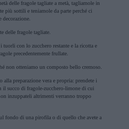
à delle fragole tagliate a metà, tagliamole in
tte più sottili e teniamole da parte perché ci
 e decorazione.
e delle fragole tagliate.
 tuorli con lo zucchero restante e la ricotta e
agole precedentemente frullate.
nché non otteniamo un composto bello cremoso.
alla preparazione vera e propria: prendete i
n il succo di fragole-zucchero-limone di cui
n inzuppateli altrimenti verranno troppo
ul fondo di una pirofila o di quello che avete a