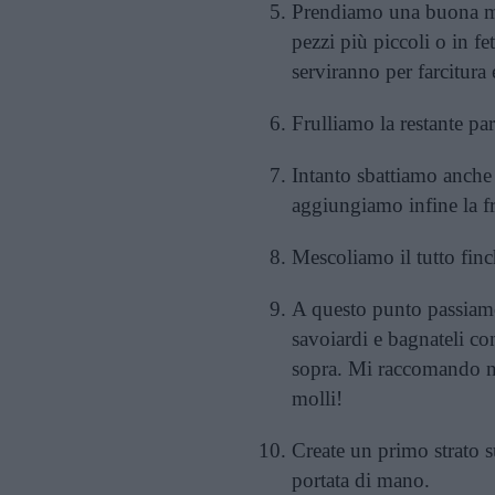
Prendiamo una buona met
pezzi più piccoli o in fe
serviranno per farcitura
Frulliamo la restante part
Intanto sbattiamo anche i
aggiungiamo infine la fr
Mescoliamo il tutto fi
A questo punto passiamo 
savoiardi e bagnateli co
sopra. Mi raccomando no
molli!
Create un primo strato s
portata di mano.