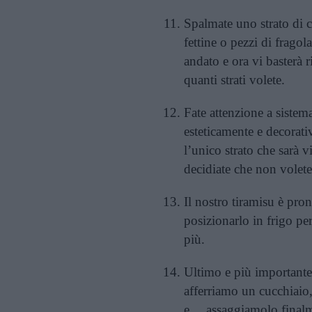
Spalmate uno strato di c
fettine o pezzi di frago
andato e ora vi basterà r
quanti strati volete.
Fate attenzione a sistema
esteticamente e decorat
l’unico strato che sarà 
decidiate che non volet
Il nostro tiramisu è pro
posizionarlo in frigo pe
più.
Ultimo e più importante
afferriamo un cucchiaio
e… assaggiamolo finalm