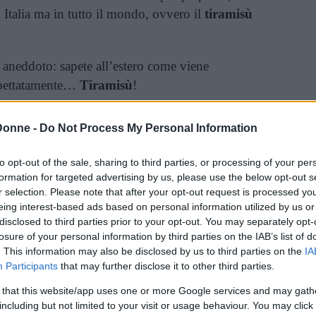
 Italia ma in tutto il mondo, ovvero il
tiramisù
o aneddoto: sapete all’estero come viene
aspettatamente…
Tiramisù
!
 non vi piace il
caffè
?
Donne -
Do Not Process My Personal Information
ppi e vorreste quindi evitare di tornare a casa
to opt-out of the sale, sharing to third parties, or processing of your per
fetta di tiramisù dopo una giornata pesante, ma
formation for targeted advertising by us, please use the below opt-out s
o causa overdose da caffeina?
r selection. Please note that after your opt-out request is processed y
eing interest-based ads based on personal information utilized by us or
 ricetta del
tiramisù light alle fragole
vi
disclosed to third parties prior to your opt-out. You may separately opt-
losure of your personal information by third parties on the IAB’s list of
olce davvero yummy nonché colorato, salutare
. This information may also be disclosed by us to third parties on the
IA
sparmiando anche sulle calorie ingerite), perché
Participants
that may further disclose it to other third parties.
el
mascarpone
.
 that this website/app uses one or more Google services and may gath
including but not limited to your visit or usage behaviour. You may click 
Articolo originale pubblicato il 23 giugno 2014