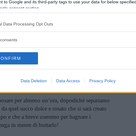
 to Google and its third-party tags to use your data for below specifi
ogle consent section.
l Data Processing Opt Outs
 bene le fragole, togliamo la parte verde e
consents
e teniamo da parte il succo.
CONFIRM
acerare in acqua con 2-3 cucchiai grandi di
limone (e se volete anche uno spruzzo di
Data Deletion
Data Access
Privacy Policy
erate!).
iposare per almeno un’ora, dopodiché separiamo
à da quel succo dolce e rosato che si sarà creato
po e che a breve useremo per bagnare i
enga in mente di buttarlo!