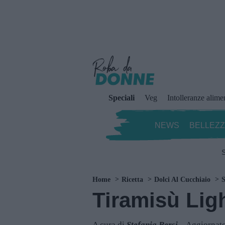
Speciali
Veg
Intolleranze alime
NEWS
BELLEZ
S
Home
Ricetta
Dolci Al Cucchiaio
S
Tiramisù Ligh
A cura di
Stefania Bersi
Aggiornato