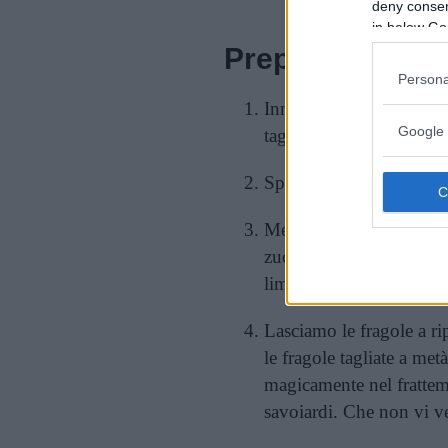
deny consent
in below Go
Preparazione
Persona
Innanzitutto laviamo per
Google 
tagliamole a metà.
Spremiamo il limone e n
Mettiamo le fragole a m
zucchero e il succo del 
limoncello, ma non esag
Lasciamo le fragole a r
le fragole tagliate a met
magicamente nel frattem
savoiardi. Che non vi v