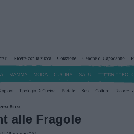
ntari
Ricette con la zucca
Colazione
Cenone di Capodanno
P
ZA
MAMMA
MODA
CUCINA
SALUTE
LIBRI
FOTO
tagioni
Tipologia Di Cucina
Portate
Basi
Cottura
Ricorren
enza Burro
t alle Fragole
 il 25 giugno 2014