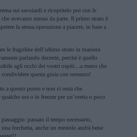
rema sui savoiardi e ricopritelo poi con le
la che avevamo messo da parte. Il primo strato è
ipetere la stessa operazione a piacere, in base a
re le fragoline dell’ultimo strato in maniera
ivamente parlando decente, perché è quello
visibile agli occhi dei vostri ospiti…a meno che
e condividere questa gioia con nessuno!
nto a questo punto e non ci resta che
r qualche ora o in freezer per un’oretta o poco
 passaggio: passato il tempo necessario,
, una forchetta, anche un mestolo andrà bene
ente!!!