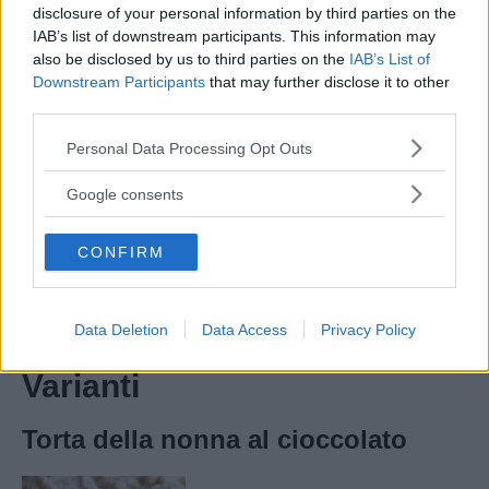
disclosure of your personal information by third parties on the
IAB’s list of downstream participants. This information may
also be disclosed by us to third parties on the
IAB’s List of
Downstream Participants
that may further disclose it to other
third parties.
Please note that this website/app uses one or more Google
Personal Data Processing Opt Outs
services and may gather and store information including but
not limited to your visit or usage behaviour. You may click to
Google consents
grant or deny consent to Google and its third-party tags to
use your data for below specified purposes in below Google
CONFIRM
consent section.
Data Deletion
Data Access
Privacy Policy
Varianti
Torta della nonna al cioccolato