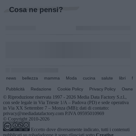
Cosa ne pensi?
news
bellezza
mamma
Moda
cucina
salute
libri
fo
Pubblicità
Redazione
Cookie Policy
Privacy Policy
Owners
© Riproduzione riservata 1997 - 2026 Media Data Factory S.r.l.,
con sede legale in Via Trieste 1/A – Padova (PD) e sede operativa
in Via XX Settembre 7 – Monza (MB); dati di contatto:
privacy@mediadatafactory.com P.IVA 09595010969
© Copyright 2010-2026
Eccetto dove diversamente indicato, tutti i contenuti
pubblicati su
robadadonne.it
sono rilasciati sotto
Creative