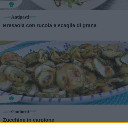
Antipasti
Bresaola con rucola e scaglie di grana
Contorni
Zucchine in carpione