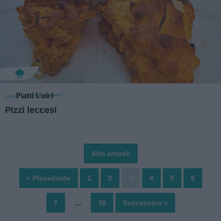
Piatti Unici
Pizzi leccesi
Altri articoli
« Precedente
1
2
3
4
5
6
7
…
36
Successivo »