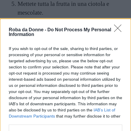
Mettete tutta la frutta in una ciotola e
mescolate.
Versate del
succo di limone
a piacimento e
Roba da Donne -
Do Not Process My Personal
Information
mettete in frigo per almeno mezz’ora.
If you wish to opt-out of the sale, sharing to third parties, or
Quando tirate fuori l’insalata del frigo,
processing of your personal or sensitive information for
rivoltatela ancora una volta con il
targeted advertising by us, please use the below opt-out
section to confirm your selection. Please note that after your
cucchiaio e servite.
opt-out request is processed you may continue seeing
interest-based ads based on personal information utilized by
us or personal information disclosed to third parties prior to
your opt-out. You may separately opt-out of the further
disclosure of your personal information by third parties on the
IAB’s list of downstream participants. This information may
also be disclosed by us to third parties on the
IAB’s List of
Downstream Participants
that may further disclose it to other
third parties.