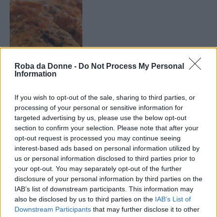
Roba da Donne -
Do Not Process My Personal
Information
Il
pollo alla pizzaiola
è uno dei secondi piatti
più gustosi e semplici della cucina italiana. È
If you wish to opt-out of the sale, sharing to third parties, or
un’ottima alternativa alle classiche scaloppine e
processing of your personal or sensitive information for
targeted advertising by us, please use the below opt-out
per prepararlo vengono utilizzati ingredienti
section to confirm your selection. Please note that after your
che si hanno sempre a disposizione.
opt-out request is processed you may continue seeing
interest-based ads based on personal information utilized by
Viene cotto in padella in modo da mantenere la
us or personal information disclosed to third parties prior to
your opt-out. You may separately opt-out of the further
carne morbida e succosa. Voglia di prepararlo?
disclosure of your personal information by third parties on the
E allora seguite la nostra ricetta!
IAB’s list of downstream participants. This information may
also be disclosed by us to third parties on the
IAB’s List of
Downstream Participants
that may further disclose it to other
Scaloppine alla pizzaiola light