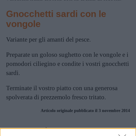
Gnocchetti sardi con le
vongole
Variante per gli amanti del pesce.
Preparate un goloso sughetto con le vongole e i
pomodori ciliegino e condite i vostri gnocchetti
sardi.
Terminate il vostro piatto con una generosa
spolverata di prezzemolo fresco tritato.
Articolo originale pubblicato il 3 novembre 2014
Preparazione