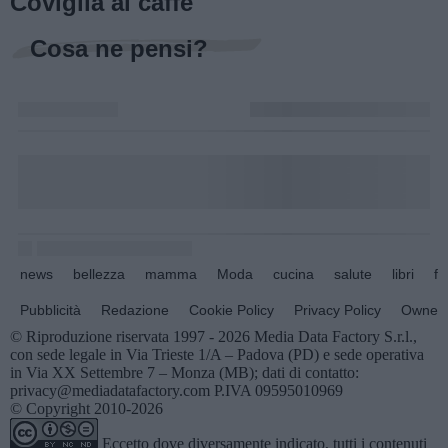
Coviglia al caffè
Cosa ne pensi?
news
bellezza
mamma
Moda
cucina
salute
libri
fo
Pubblicità
Redazione
Cookie Policy
Privacy Policy
Owners
© Riproduzione riservata 1997 - 2026 Media Data Factory S.r.l.,
con sede legale in Via Trieste 1/A – Padova (PD) e sede operativa
in Via XX Settembre 7 – Monza (MB); dati di contatto:
privacy@mediadatafactory.com P.IVA 09595010969
© Copyright 2010-2026
Eccetto dove diversamente indicato, tutti i contenuti