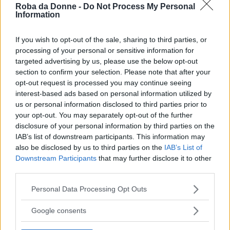
Roba da Donne -
Do Not Process My Personal
Information
Iniziamo preparando gli gnocchetti sardi.
Versate la farina su una spianatoia e fate la
If you wish to opt-out of the sale, sharing to third parties, or
fontana. Sciogliete il sale nell’acqua
processing of your personal or sensitive information for
targeted advertising by us, please use the below opt-out
tipieda e versatela al centro della fontana
section to confirm your selection. Please note that after your
poco per volta. Impastate il tutto e lavorate
opt-out request is processed you may continue seeing
interest-based ads based on personal information utilized by
bene l’impasto fino a renderlo compatto e
us or personal information disclosed to third parties prior to
sodo.
your opt-out. You may separately opt-out of the further
disclosure of your personal information by third parties on the
Formate una palla con l’impasto e
IAB’s list of downstream participants. This information may
also be disclosed by us to third parties on the
IAB’s List of
lasciatela riposare per 30 minuti avvolta in
Downstream Participants
that may further disclose it to other
un tovagliolo. Trascorso questo tempo,
third parties.
procedete a formare i vostri gnocchetti.
Please note that this website/app uses one or more Google
Personal Data Processing Opt Outs
services and may gather and store information including but
Ora preparate il ragù. Lavate le salsicce e
not limited to your visit or usage behaviour. You may click to
Google consents
grant or deny consent to Google and its third-party tags to
sbriciolatele. In una padella versate l’olio
use your data for below specified purposes in below Google