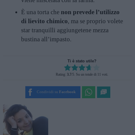
È una torta che
non prevede l’utilizzo
di lievito chimico
, ma se proprio volete
star tranquilli aggiungetene mezza
bustina all’impasto.
Ti è stato utile?
Rate this item:
Rating:
3.7
/5. Su un totale di 11 voti.
SUBMIT RATING
Condividi su
Facebook