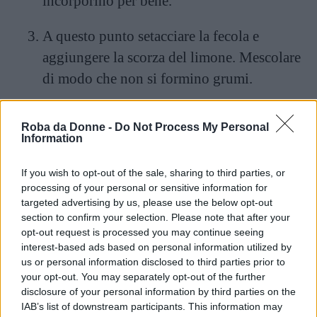
incorporino per bene.
A questo punto setacciare la fecola e
aggiungere la scorza del limone. Mescolare
di modo che non si formino grumi.
Nell’altra ciotola montare gli albumi a neve
Roba da Donne -
Do Not Process My Personal
ben ferma e aggiungerli al composto
Information
mescolando delicatamente dal basso verso
If you wish to opt-out of the sale, sharing to third parties, or
l’alto.
processing of your personal or sensitive information for
targeted advertising by us, please use the below opt-out
Imburrare e infarinare una tortiera del
section to confirm your selection. Please note that after your
diametro di 24 cm e versarvi l’impasto.
opt-out request is processed you may continue seeing
interest-based ads based on personal information utilized by
Infornare a 160° per 40 minuti. Sfornate,
us or personal information disclosed to third parties prior to
fate raffreddare e servite.
your opt-out. You may separately opt-out of the further
disclosure of your personal information by third parties on the
IAB’s list of downstream participants. This information may