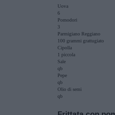
Uova
6
Pomodori
3
Parmigiano Reggiano
100 grammi
grattugiato
Cipolla
1
piccola
Sale
qb
Pepe
qb
Olio di semi
qb
Frittata con po