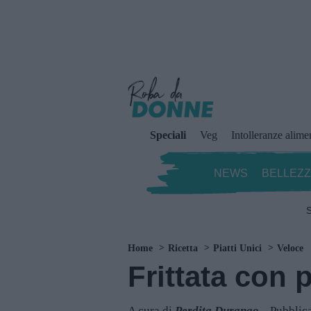
Speciali
Veg
Intolleranze alime
NEWS
BELLEZ
S
Home
Ricetta
Piatti Unici
Veloce
Frittata con
A cura di
Perdita Durango
Pubblica