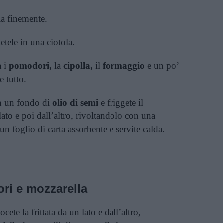
ela finemente.
etele in una ciotola.
a i
pomodori,
la
cipolla,
il
formaggio
e un po’
 tutto.
on un fondo di
olio di semi
e friggete il
to e poi dall’altro, rivoltandolo con una
n foglio di carta assorbente e servite calda.
ri e mozzarella
ete la frittata da un lato e dall’altro,