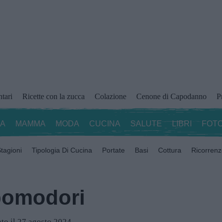
ntari
Ricette con la zucca
Colazione
Cenone di Capodanno
P
ZA
MAMMA
MODA
CUCINA
SALUTE
LIBRI
FOTO
tagioni
Tipologia Di Cucina
Portate
Basi
Cottura
Ricorren
 pomodori
to il 27 agosto 2024