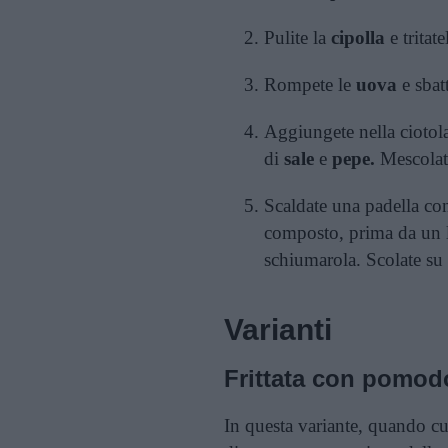
Pulite la
cipolla
e tritat
Rompete le
uova
e sbatt
Aggiungete nella ciotol
di
sale
e
pepe.
Mescolate
Scaldate una padella c
composto, prima da un la
schiumarola. Scolate su u
Varianti
Frittata con pomodo
In questa variante, quando cuoc