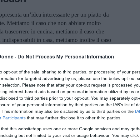
ppresenta un’idea interessante per un piatto da
te. Mettiamo il caso che non abbiate molto
a trascorrere in cucina, mettiamo il caso che
 indispensabili in casa, mettiamo inoltre il caso
i perdere tempo tra i fornelli: questa è la
te ricordare che può essere consumata non solo
Donne -
Do Not Process My Personal Information
ate, per esempio al lavoro con la schiscetta o
to opt-out of the sale, sharing to third parties, or processing of your per
formation for targeted advertising by us, please use the below opt-out s
r selection. Please note that after your opt-out request is processed y
pomodori si deve ottenere un composto crudo a
eing interest-based ads based on personal information utilized by us or
ugiato, ovviamente pomodori, cipolla tritata e
disclosed to third parties prior to your opt-out. You may separately opt-
ver fatto scaldare dell’olio di semi in padella,
losure of your personal information by third parties on the IAB’s list of
. This information may also be disclosed by us to third parties on the
IA
ra frittata, che tuttavia può avvenire anche in
Participants
that may further disclose it to other third parties.
 utile a tutti coloro che, per ragioni di gusto o
 that this website/app uses one or more Google services and may gath
n vogliono consumare
cibo fritto
.
including but not limited to your visit or usage behaviour. You may click 