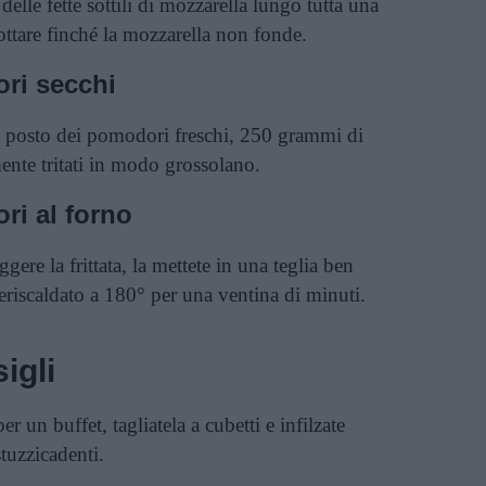
delle fette sottili di mozzarella lungo tutta una
ottare finché la mozzarella non fonde.
ori secchi
al posto dei pomodori freschi, 250 grammi di
te tritati in modo grossolano.
ri al forno
ggere la frittata, la mettete in una teglia ben
reriscaldato a 180° per una ventina di minuti.
igli
per un buffet, tagliatela a cubetti e infilzate
tuzzicadenti.