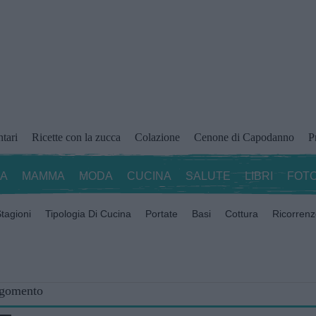
ntari
Ricette con la zucca
Colazione
Cenone di Capodanno
P
ZA
MAMMA
MODA
CUCINA
SALUTE
LIBRI
FOTO
tagioni
Tipologia Di Cucina
Portate
Basi
Cottura
Ricorren
rgomento