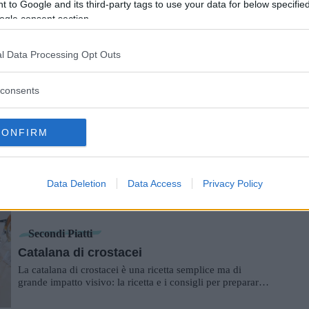
 to Google and its third-party tags to use your data for below specifi
ogle consent section.
Piatti Unici
Dakos
l Data Processing Opt Outs
Il dakos è un piatto estivo molto fresco e gustoso, tipico
della cucina tradizionale greca: come prepararlo in casa
propria.
consents
Piatti Unici
CONFIRM
Tuna melt
Il tuna melt è un sandwich tradizionale americano molto
gustoso: come prepararlo in casa con ricetta e consigli.
Data Deletion
Data Access
Privacy Policy
Secondi Piatti
Catalana di crostacei
La catalana di crostacei è una ricetta semplice ma di
grande impatto visivo: la ricetta e i consigli per prepararla
in casa.