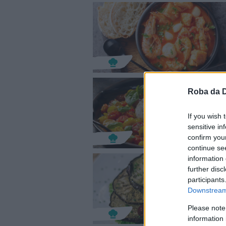
Roba da 
If you wish 
sensitive in
confirm you
continue se
information 
further disc
participants
Downstream 
Please note
information 