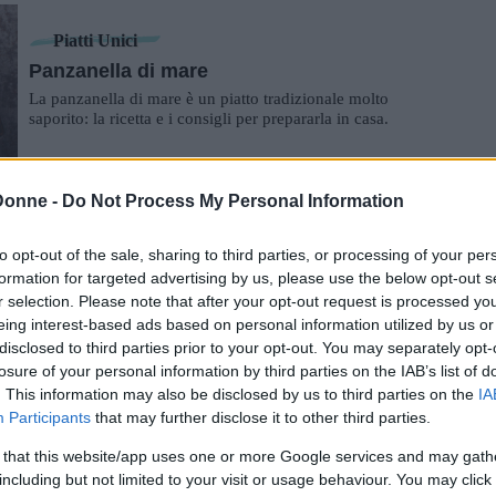
Piatti Unici
Panzanella di mare
La panzanella di mare è un piatto tradizionale molto
saporito: la ricetta e i consigli per prepararla in casa.
Donne -
Do Not Process My Personal Information
Piatti Unici
Mozzarella ripiena
to opt-out of the sale, sharing to third parties, or processing of your per
La mozzarella ripiena è un piatto leggero e veloce da
formation for targeted advertising by us, please use the below opt-out s
consumare in estate: la ricetta e i consigli per prepararla a
r selection. Please note that after your opt-out request is processed y
casa.
eing interest-based ads based on personal information utilized by us or
disclosed to third parties prior to your opt-out. You may separately opt-
losure of your personal information by third parties on the IAB’s list of
Piatti Unici
. This information may also be disclosed by us to third parties on the
IA
Sciakisciuka
Participants
that may further disclose it to other third parties.
La sciakisciuka è un piatto a base di verdure e uova tipico
dell'isola di Pantelleria: ecco come prepararlo con ricetta e
 that this website/app uses one or more Google services and may gath
consigli.
including but not limited to your visit or usage behaviour. You may click 