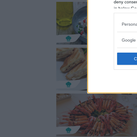
deny consent
in below Go
Persona
Google 