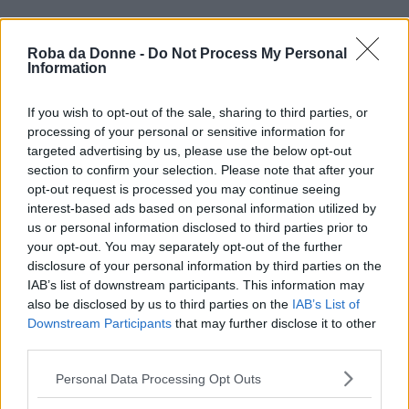
Varianti
Roba da Donne -
Do Not Process My Personal
Information
Polpette di lenticchie al forno
If you wish to opt-out of the sale, sharing to third parties, or
Le polpette di lenticchie al forno si preparano
processing of your personal or sensitive information for
allo stesso modo della ricetta originale, quindi
targeted advertising by us, please use the below opt-out
section to confirm your selection. Please note that after your
aggiungendo lenticchie, grana grattugiato,
opt-out request is processed you may continue seeing
pangrattato, prezzemolo e sale. Formare le
interest-based ads based on personal information utilized by
us or personal information disclosed to third parties prior to
polpette e cuocerle a 180° per 35 minuti o
your opt-out. You may separately opt-out of the further
friggetele direttamente in padella fino a che
disclosure of your personal information by third parties on the
IAB’s list of downstream participants. This information may
saranno ben dorate. Servite le polpette con un
also be disclosed by us to third parties on the
IAB’s List of
contorno di verdure.
Downstream Participants
that may further disclose it to other
third parties.
Polpette di lenticchie al pomodoro
Please note that this website/app uses one or more Google
Personal Data Processing Opt Outs
services and may gather and store information including but
Le
polpette di lenticchie al pomodoro
sono