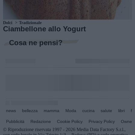
Dolci
Tradizionale
Ciambellone allo Yogurt
Cosa ne pensi?
news
bellezza
mamma
Moda
cucina
salute
libri
fo
Pubblicità
Redazione
Cookie Policy
Privacy Policy
Owners
© Riproduzione riservata 1997 - 2026 Media Data Factory S.r.l.,
con sede legale in Via Trieste 1/A – Padova (PD) e sede operativa