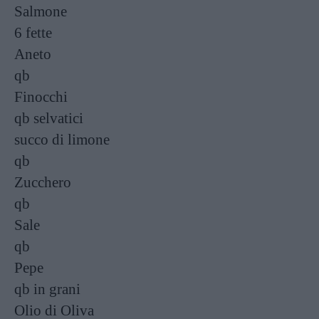
Salmone
6 fette
Aneto
qb
Finocchi
qb
selvatici
succo di limone
qb
Zucchero
qb
Sale
qb
Pepe
qb
in grani
Olio di Oliva