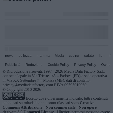
news
bellezza
mamma
Moda
cucina
salute
libri
fo
Pubblicità
Redazione
Cookie Policy
Privacy Policy
Owners
© Riproduzione riservata 1997 - 2026 Media Data Factory S.r.l.,
con sede legale in Via Trieste 1/A – Padova (PD) e sede operativa
in Via XX Settembre 7 – Monza (MB); dati di contatto:
privacy@mediadatafactory.com P.IVA 09595010969
© Copyright 2010-2026
Eccetto dove diversamente indicato, tutti i contenuti
pubblicati su
robadadonne.it
sono rilasciati sotto
Creative
Commons Attribuzione - Non commerciale - Non opere
derivate 3.0 Unported License
. Ulteriori permessi possono essere