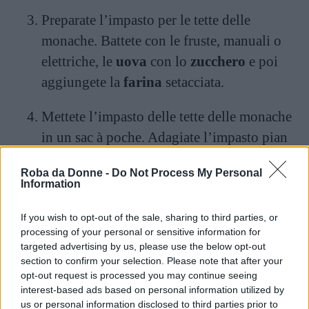
Preparate l’impasto per le tette delle
monache. Battete con le fruste, manuali o
elettriche, le
uova
con lo
zucchero
e poi
aggiungete la
farina
setacciata.
Mettete l’impasto delle tette delle monache
in un sac à poche. Adagiate l’impasto pian
piano su una teglia rivestita di carta forno,
Roba da Donne -
Do Not Process My Personal
formando una sorta di dolcetto circolare
Information
con una punta verso l’alto.
If you wish to opt-out of the sale, sharing to third parties, or
Cuocete in forno preriscaldato a 180°C per
processing of your personal or sensitive information for
targeted advertising by us, please use the below opt-out
un quarto d’ora circa. A fine cottura, dopo
section to confirm your selection. Please note that after your
che saranno raffreddate, praticate un
opt-out request is processed you may continue seeing
interest-based ads based on personal information utilized by
buchetto sotto le tette delle monache e
us or personal information disclosed to third parties prior to