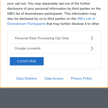
riempitele di crema Chantilly. Se vi piace,
your opt-out. You may separately opt-out of the further
disclosure of your personal information by third parties on the
aggiungete dello
zucchero a velo
sulla
IAB’s list of downstream participants. This information may
superficie superiore.
also be disclosed by us to third parties on the
IAB’s List of
Downstream Participants
that may further disclose it to other
third parties.
Please note that this website/app uses one or more Google
Personal Data Processing Opt Outs
services and may gather and store information including but
not limited to your visit or usage behaviour. You may click to
Google consents
grant or deny consent to Google and its third-party tags to
use your data for below specified purposes in below Google
CONFIRM
consent section.
Data Deletion
Data Access
Privacy Policy