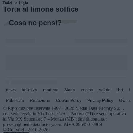
Dolci
Light
Torta al limone soffice
Cosa ne pensi?
news
bellezza
mamma
Moda
cucina
salute
libri
fo
Pubblicità
Redazione
Cookie Policy
Privacy Policy
Owners
© Riproduzione riservata 1997 - 2026 Media Data Factory S.r.l.,
con sede legale in Via Trieste 1/A – Padova (PD) e sede operativa
in Via XX Settembre 7 – Monza (MB); dati di contatto:
privacy@mediadatafactory.com P.IVA 09595010969
© Copyright 2010-2026