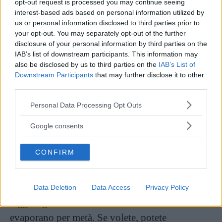
opt-out request is processed you may continue seeing
interest-based ads based on personal information utilized by
us or personal information disclosed to third parties prior to
your opt-out. You may separately opt-out of the further
disclosure of your personal information by third parties on the
IAB’s list of downstream participants. This information may
also be disclosed by us to third parties on the
IAB’s List of
Downstream Participants
that may further disclose it to other
Varianti
third parties.
Wurstel e crauti in umido
Please note that this website/app uses one or more Google
Personal Data Processing Opt Outs
services and may gather and store information including but
not limited to your visit or usage behaviour. You may click to
Google consents
Per preparare dei crauti in umido è possibile
grant or deny consent to Google and its third-party tags to
seguire una ricetta semplice e veloce. Puliamo il
use your data for below specified purposes in below Google
CONFIRM
consent section.
cavolo tagliandolo a strisce sottili. Scaldiamo
burro e olio in una casseruola e lasciamo
insaporire cipolla e pancetta tritate.
Data Deletion
Data Access
Privacy Policy
Aggiungiamo vino ed aceto finchè non
evaporano per metà. Se volete, potete