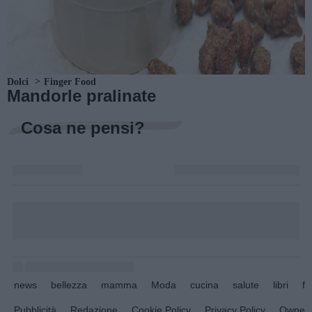
Dolci
Finger Food
Mandorle pralinate
Cosa ne pensi?
news
bellezza
mamma
Moda
cucina
salute
libri
fo
Pubblicità
Redazione
Cookie Policy
Privacy Policy
Owners