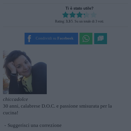
Ti è stato utile?
Rate this item:
Rating:
3.3
/5. Su un totale di 3 voti.
SUBMIT RATING
Condividi su
Facebook
chiccadolce
30 anni, calabrese D.O.C. e passione smisurata per la
cucina!
Suggerisci una correzione