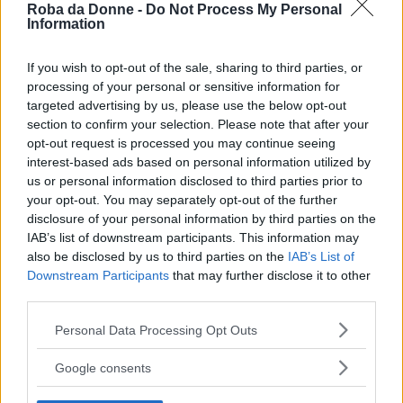
Roba da Donne -
Do Not Process My Personal
Information
Alimentazione
If you wish to opt-out of the sale, sharing to third parties, or
Cos'è il fuah e com'è fatto il foie gras
processing of your personal or sensitive information for
vegano che sta facendo impazzire il
targeted advertising by us, please use the below opt-out
section to confirm your selection. Please note that after your
mondo
opt-out request is processed you may continue seeing
interest-based ads based on personal information utilized by
us or personal information disclosed to third parties prior to
your opt-out. You may separately opt-out of the further
disclosure of your personal information by third parties on the
IAB’s list of downstream participants. This information may
also be disclosed by us to third parties on the
IAB’s List of
Downstream Participants
that may further disclose it to other
third parties.
Please note that this website/app uses one or more Google
Personal Data Processing Opt Outs
services and may gather and store information including but
Alimentazione
not limited to your visit or usage behaviour. You may click to
Google consents
Cos'è la carne plant based e com'è fatta
grant or deny consent to Google and its third-party tags to
use your data for below specified purposes in below Google