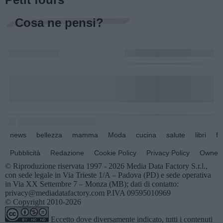
Cosa ne pensi?
news
bellezza
mamma
Moda
cucina
salute
libri
fo
Pubblicità
Redazione
Cookie Policy
Privacy Policy
Owners
© Riproduzione riservata 1997 - 2026 Media Data Factory S.r.l.,
con sede legale in Via Trieste 1/A – Padova (PD) e sede operativa
in Via XX Settembre 7 – Monza (MB); dati di contatto:
privacy@mediadatafactory.com P.IVA 09595010969
© Copyright 2010-2026
Eccetto dove diversamente indicato, tutti i contenuti