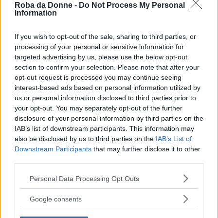
Roba da Donne -
Do Not Process My Personal
devono essere troppo coloriti.
Information
Farcire con la
glassa,
servendosi di una sac
If you wish to opt-out of the sale, sharing to third parties, or
processing of your personal or sensitive information for
a poche e lasciar asciugare.
targeted advertising by us, please use the below opt-out
section to confirm your selection. Please note that after your
opt-out request is processed you may continue seeing
interest-based ads based on personal information utilized by
us or personal information disclosed to third parties prior to
your opt-out. You may separately opt-out of the further
disclosure of your personal information by third parties on the
IAB’s list of downstream participants. This information may
also be disclosed by us to third parties on the
IAB’s List of
Downstream Participants
that may further disclose it to other
third parties.
Please note that this website/app uses one or more Google
Personal Data Processing Opt Outs
services and may gather and store information including but
not limited to your visit or usage behaviour. You may click to
Google consents
grant or deny consent to Google and its third-party tags to
use your data for below specified purposes in below Google