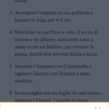
farina.
Avvolgere l’impasto in una pellicola e
lasciare in frigo per 4-5 ore.
Mescolare lo zucchero a velo, il succo di
limone e un albume, montando tutto a
mano o con un frullino, per ottenere la
glassa, finché non diventa fluida e liscia.
Stendere l’impasto con il matterello e
tagliare i biscotti con formine a tema
natalizio.
Su una teglia con un foglio di carta forno,
adagiare i biscotti. Cuocere in forno
preriscaldato a 200°C per 15 minuti. Non