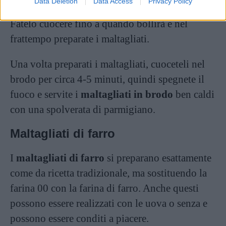
Data Deletion
Data Access
Privacy Policy
una pentola di inseriscono le verdure ben pulite.
Fatelo cuocere fino a quando bollirà e nel
frattempo preparate i maltagliati.
Una volta preparati i maltagliati, cuoceteli nel
brodo per circa 4-5 minuti, quindi spegnete il
fuoco e servite i
maltagliati in brodo
ben caldi
con una spolverata di parmigiano.
Maltagliati di farro
I
maltagliati di farro
si preparano esattamente
come da ricetta tradizionale, ma sostituendo la
farina 00 con la farina di farro. Anche questi
possono essere realizzati con le uova o senza e
possono essere conditi a piacere.