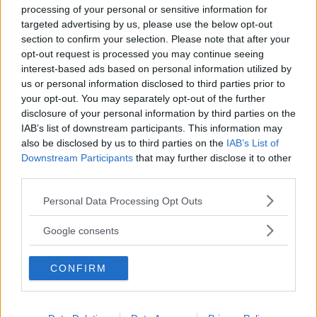
Maltagliati senza uova
processing of your personal or sensitive information for
targeted advertising by us, please use the below opt-out
I
maltagliati senza uova
si preparano
section to confirm your selection. Please note that after your
disponendo la farina a fontana su una spianatoia
opt-out request is processed you may continue seeing
interest-based ads based on personal information utilized by
di legno e unendo dell’acqua tiepida e del sale
us or personal information disclosed to third parties prior to
al centro. Impastate il tutto fino ad ottenere un
your opt-out. You may separately opt-out of the further
disclosure of your personal information by third parties on the
impasto liscio, omogeneo ed elastico.
IAB’s list of downstream participants. This information may
also be disclosed by us to third parties on the
IAB’s List of
Lasciatelo riposare per circa 30 minuti, quindi
Downstream Participants
that may further disclose it to other
third parties.
stendetelo e ricavate i maltagliati. Fate asciugare
la pasta, quindi cuocetela in acqua bollente
Please note that this website/app uses one or more Google
Personal Data Processing Opt Outs
services and may gather and store information including but
salata e conditela a piacimento.
not limited to your visit or usage behaviour. You may click to
Google consents
grant or deny consent to Google and its third-party tags to
Maltagliati in brodo
use your data for below specified purposes in below Google
CONFIRM
consent section.
I
maltagliati in brodo
di preparano partendo
dalla preparazione di quest’ultimo, quindi in