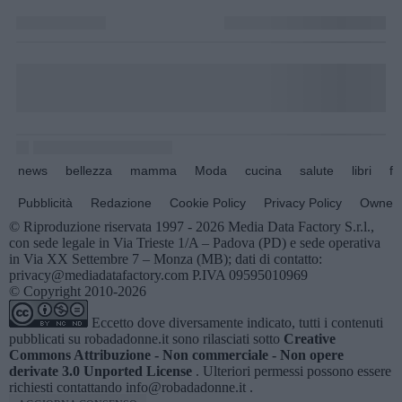
news
bellezza
mamma
Moda
cucina
salute
libri
fo
Pubblicità
Redazione
Cookie Policy
Privacy Policy
Owners
© Riproduzione riservata 1997 - 2026 Media Data Factory S.r.l.,
con sede legale in Via Trieste 1/A – Padova (PD) e sede operativa
in Via XX Settembre 7 – Monza (MB); dati di contatto:
privacy@mediadatafactory.com P.IVA 09595010969
© Copyright 2010-2026
Eccetto dove diversamente indicato, tutti i contenuti
pubblicati su
robadadonne.it
sono rilasciati sotto
Creative
Commons Attribuzione - Non commerciale - Non opere
derivate 3.0 Unported License
. Ulteriori permessi possono essere
richiesti contattando
info@robadadonne.it
.