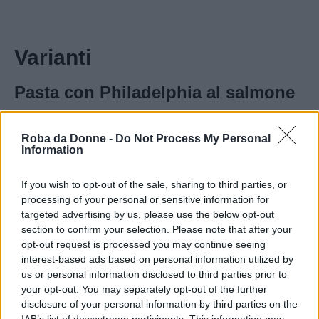
Varianti
Pasta con Philadelphia al salmone
La
pasta con Philadelphia al salmone
si
Roba da Donne -
Do Not Process My Personal
prepara lavando le zucchine e asciugandole,
Information
quindi si tagliano le due estremità e si tagliando
If you wish to opt-out of the sale, sharing to third parties, or
a julienne. Si pulisce il porro eliminando la
processing of your personal or sensitive information for
radice e la parte verde delle foglie e si trita
targeted advertising by us, please use the below opt-out
section to confirm your selection. Please note that after your
finemente.
opt-out request is processed you may continue seeing
interest-based ads based on personal information utilized by
In una padella si fa sciogliere il burro e si
us or personal information disclosed to third parties prior to
uniscono il porro tritato e 4 cucchiai di acqua,
your opt-out. You may separately opt-out of the further
disclosure of your personal information by third parties on the
quindi si lascia stufare dolcemente il tutto per
IAB’s list of downstream participants. This information may