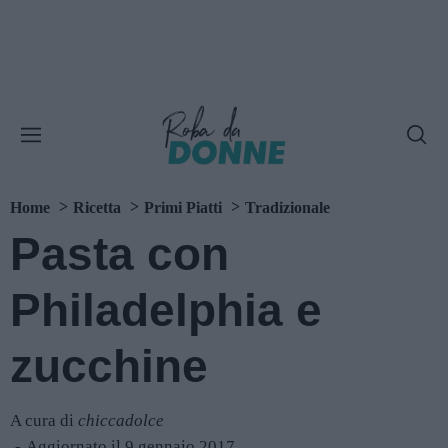
Home
Ricetta
Primi Piatti
Tradizionale
Pasta con
Philadelphia e
zucchine
A cura di
chiccadolce
Aggiornato il 9 gennaio 2017