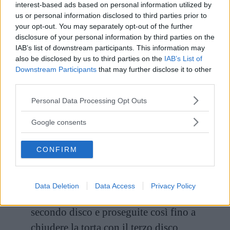
mettendol il pentolino sul fuoco. Farlo
interest-based ads based on personal information utilized by
us or personal information disclosed to third parties prior to
sobbollire per circa 10 minuri, mescolando
your opt-out. You may separately opt-out of the further
continuamente. Versate la crema ottenuta in
disclosure of your personal information by third parties on the
IAB’s list of downstream participants. This information may
un contenitore per farla freddare.
also be disclosed by us to third parties on the
IAB’s List of
Downstream Participants
that may further disclose it to other
A parte montate il burro con lo zucchero e
third parties.
aggiungete la vanillina. Unite la crema
Please note that this website/app uses one or more Google
Personal Data Processing Opt Outs
precedentemente preparata a temperatura
services and may gather and store information including but
not limited to your visit or usage behaviour. You may click to
Google consents
ambiente e avrete ottenuto la farcitura della
grant or deny consent to Google and its third-party tags to
vostra torta.
use your data for below specified purposes in below Google
CONFIRM
consent section.
Tagliate la torta in dischi e poggiate il
primo su un vassoio e spalmateci sopra uno
Data Deletion
Data Access
Privacy Policy
strato di crema alla vaniglia. Coprite con il
secondo disco e proseguite così fino a
chiudere la torta con il terzo disco.