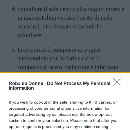
Sciogliere il sale dentro allo
yogurt
intero e
in una ciotolina versare l’aceto di mele,
unendo il bicarbonato e facendolo
sciogliere.
Incorporate il composto di yogurt
alternandolo con la farina e con il
composto di aceto. Imburrate e infarinate
una tortiera del diametro di 24 cm e
infornate a 180° per 30 minuti. Fate la
Roba da Donne -
Do Not Process My Personal
Information
prova stecchino, sfornatela e fatela freddare
per poi dividerla 3 dischi.
If you wish to opt-out of the sale, sharing to third parties, or
processing of your personal or sensitive information for
targeted advertising by us, please use the below opt-out
Nel frattempo preparare la crema alla
section to confirm your selection. Please note that after your
vaniglia sciogliendo la farina nel latte e
opt-out request is processed you may continue seeing