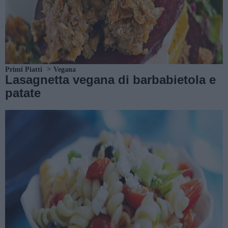
Primi Piatti
Vegana
Lasagnetta vegana di barbabietola e
patate