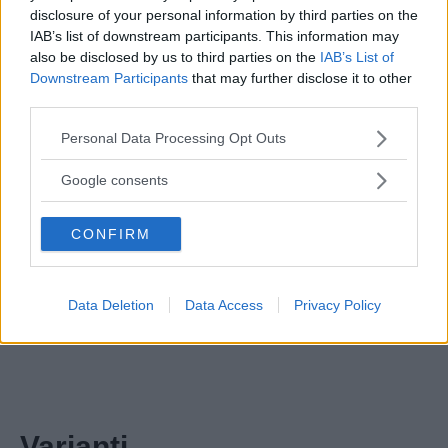
disclosure of your personal information by third parties on the
IAB’s list of downstream participants. This information may
also be disclosed by us to third parties on the
IAB’s List of
Downstream Participants
that may further disclose it to other
third parties.
Please note that this website/app uses one or more Google
Personal Data Processing Opt Outs
services and may gather and store information including but
not limited to your visit or usage behaviour. You may click to
Google consents
grant or deny consent to Google and its third-party tags to
use your data for below specified purposes in below Google
CONFIRM
consent section.
Data Deletion
Data Access
Privacy Policy
Varianti