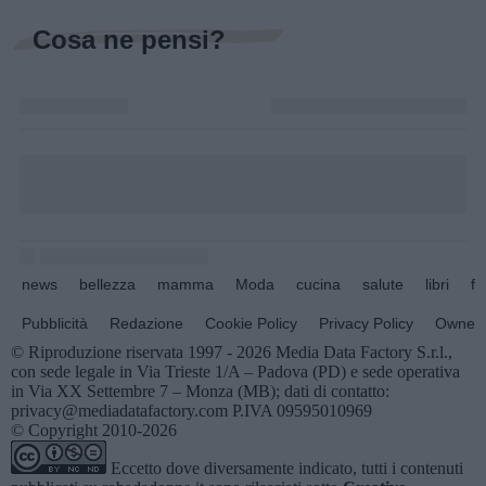
Cosa ne pensi?
news
bellezza
mamma
Moda
cucina
salute
libri
fo
Pubblicità
Redazione
Cookie Policy
Privacy Policy
Owners
© Riproduzione riservata 1997 - 2026 Media Data Factory S.r.l.,
con sede legale in Via Trieste 1/A – Padova (PD) e sede operativa
in Via XX Settembre 7 – Monza (MB); dati di contatto:
privacy@mediadatafactory.com P.IVA 09595010969
© Copyright 2010-2026
Eccetto dove diversamente indicato, tutti i contenuti