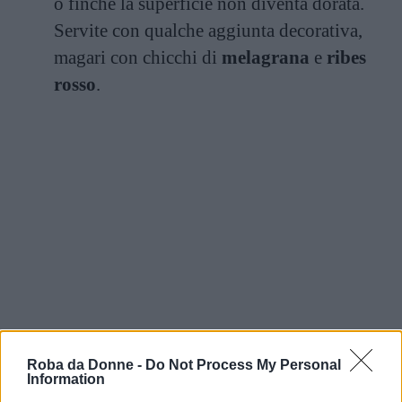
o finché la superficie non diventa dorata.
Servite con qualche aggiunta decorativa,
magari con chicchi di
melagrana
e
ribes
rosso
.
Roba da Donne -
Do Not Process My Personal
Information