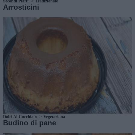
Secondi Piatti
Tradizionale
Arrosticini
Dolci Al Cucchiaio
Vegetariana
Budino di pane