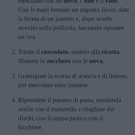
mescolate con un
uovo
, l’
olio
e il
vino
.
Con le mani formate un impasto liscio, date
la forma di un panetto e, dopo averlo
avvolto nella pellicola, lasciatelo riposare
un’ora.
Tritate il
cioccolato
, unitelo alla
ricotta
.
Sbattete lo
zucchero
con le
uova.
Grattugiate la scorza di arancia e di limone,
poi mescolate tutto insieme.
Riprendete il panetto di pasta, stendetela
sottile con il matterello e ritagliate dei
dischi, con il coppa pasta o con il
bicchiere.