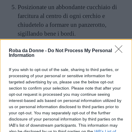
Posizionate un abbondante cucchiaio di
farcitura al centro di ogni cerchio e
chiudetelo a formare un panzerotto,
sigillando bene i bordi.
Spennellate tutti i fiadoni con tuorlo
Roba da Donne -
Do Not Process My Personal
Information
sbattuto, poi cuoceteli per 20 minuti a
180°C, in forno già caldo.
If you wish to opt-out of the sale, sharing to third parties, or
processing of your personal or sensitive information for
targeted advertising by us, please use the below opt-out
section to confirm your selection. Please note that after your
opt-out request is processed you may continue seeing
interest-based ads based on personal information utilized by
us or personal information disclosed to third parties prior to
your opt-out. You may separately opt-out of the further
disclosure of your personal information by third parties on the
IAB’s list of downstream participants. This information may
also be disclosed by us to third parties on the
IAB’s List of