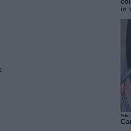
col
in 
00
Primi
Ca