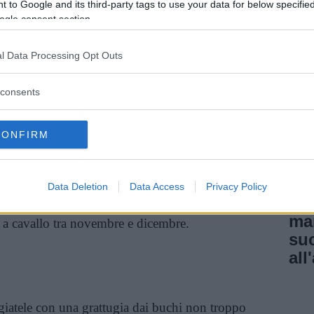
 to Google and its third-party tags to use your data for below specifi
rigine vegetale, dall’olio alle patate, fino alla
ogle consent section.
l Data Processing Opt Outs
cetta stuzzicante, da consumare calda, appena
a tutti, adulti e bambini e può rappresentare un
consents
ico antipasto, magari da aggiungere alla lista
este natalizie.
CONFIRM
re questa ricetta?
Data Deletion
Data Access
Privacy Policy
Veget
Per
o e cena: tradizionalmente vengono preparati
ma
a cavallo tra novembre e dicembre.
su
all
giatele con una grattugia dai buchi non troppo