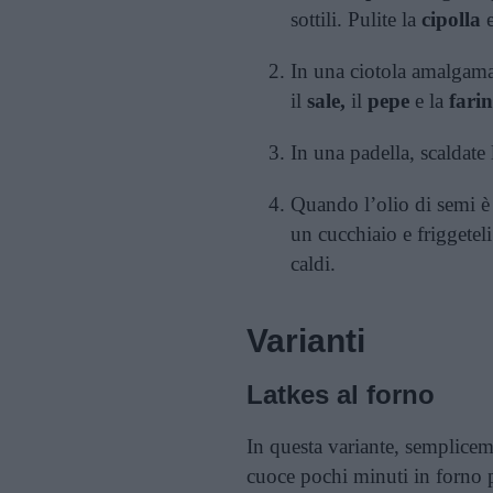
sottili. Pulite la
cipolla
e
In una ciotola amalgama
il
sale,
il
pepe
e la
farin
In una padella, scaldate 
Quando l’olio di semi è 
un cucchiaio e friggete
caldi.
Varianti
Latkes al forno
In questa variante, sempliceme
cuoce pochi minuti in forno p