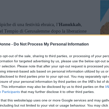
ipiche di una festività ebraica, l’
Hanukkah
,
del Tempio di Gerusalemme dopo la liberazione
 allontanare gli ebrei dai dettami della loro
sta dei lumi” e infatti vengono accese le tede
Donne -
Do Not Process My Personal Information
uminare ininterrottamente 7 notti e 7 giorni.
to opt-out of the sale, sharing to third parties, or processing of your per
formation for targeted advertising by us, please use the below opt-out s
o dei piatti tradizionali da preparare, e i latkes
r selection. Please note that after your opt-out request is processed y
mo, sono preparati in base ai principi della
dieta
eing interest-based ads based on personal information utilized by us or
eligione ebraica, ma che contiene dettami
disclosed to third parties prior to your opt-out. You may separately opt-
Piatti
siste in regole di alimentazione sana.
losure of your personal information by third parties on the IAB’s list of
Ha
. This information may also be disclosed by us to third parties on the
IA
Participants
that may further disclose it to other third parties.
 per esempio il non mescolare insieme nella
ovengono da animali diversi, e infatti le proteine
 that this website/app uses one or more Google services and may gath
including but not limited to your visit or usage behaviour. You may click 
 i latkes sono solo quelle delle uova. Il resto