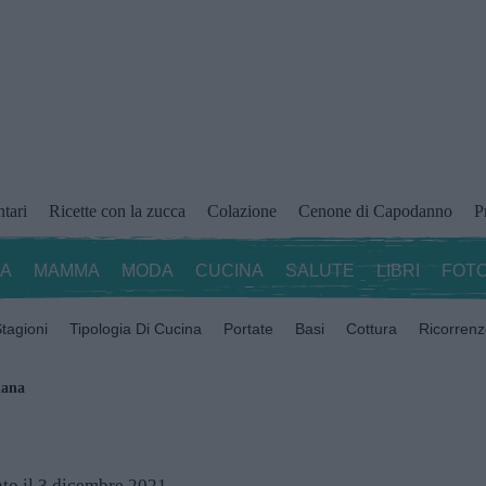
ntari
Ricette con la zucca
Colazione
Cenone di Capodanno
P
ZA
MAMMA
MODA
CUCINA
SALUTE
LIBRI
FOTO
tagioni
Tipologia Di Cucina
Portate
Basi
Cottura
Ricorren
iana
to il 3 dicembre 2021