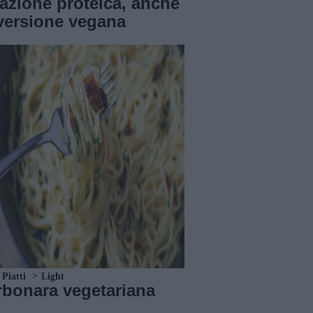
azione proteica, anche
versione vegana
 Piatti
Light
rbonara vegetariana