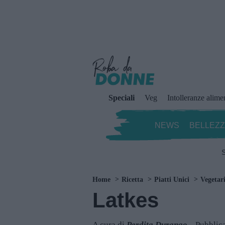
Speciali
Veg
Intolleranze alime
NEWS
BELLEZ
S
Home
Ricetta
Piatti Unici
Vegetar
Latkes
A cura di
Perdita Durango
Pubblica