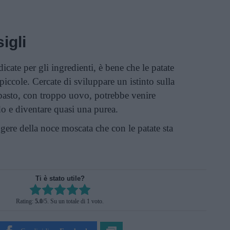
igli
dicate per gli ingredienti, è bene che le patate
piccole. Cercate di sviluppare un istinto sulla
pasto, con troppo uovo, potrebbe venire
o e diventare quasi una purea.
ere della noce moscata che con le patate sta
Ti è stato utile?
Rate this item:
Rating:
5.0
/5. Su un totale di 1 voto.
SUBMIT RATING