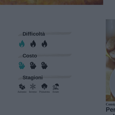
Difficoltà
Costo
Stagioni
Autunno
Inverno
Primavera
Estate
Consi
Per