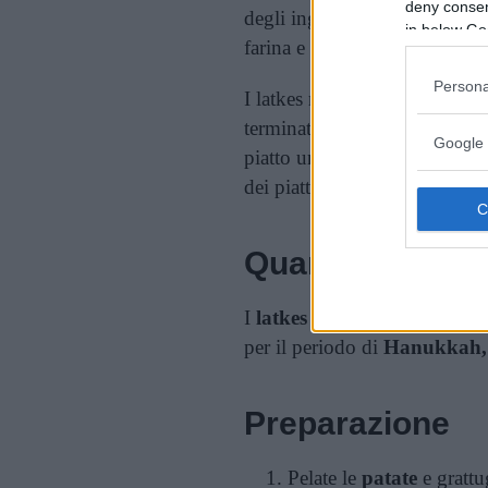
deny consent
degli ingredienti è invece di o
in below Go
farina e la cipolla.
Persona
I latkes rappresentano una ri
terminata la frittura. Piacerà 
Google 
piatto unico oppure un simpat
dei piatti da preparare per le f
Quando prepara
I
latkes
sono perfetti a pranz
per il periodo di
Hanukkah,
Preparazione
Pelate le
patate
e grattu