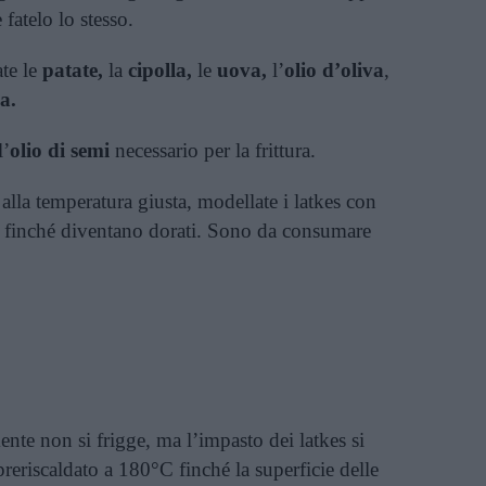
 fatelo lo stesso.
te le
patate,
la
cipolla,
le
uova,
l’
olio d’oliva
,
a.
l’
olio di semi
necessario per la frittura.
alla temperatura giusta, modellate i latkes con
li finché diventano dorati. Sono da consumare
nte non si frigge, ma l’impasto dei latkes si
reriscaldato a 180°C finché la superficie delle