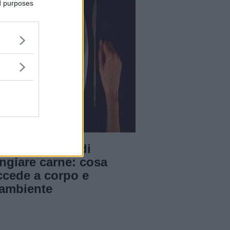
ed purposes
arianismo E Veganismo
ché smettere di
ngiare carne: cosa
ccede a corpo e
'ambiente