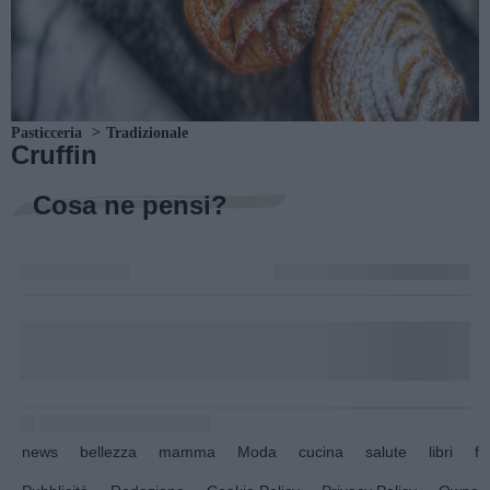
Pasticceria
Tradizionale
Cruffin
Cosa ne pensi?
news
bellezza
mamma
Moda
cucina
salute
libri
fo