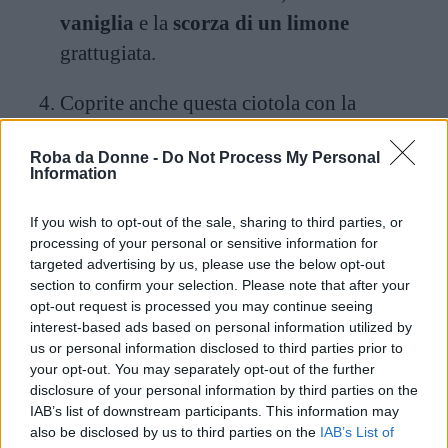
vaniglia
e la
scorza di un limone
grattugiata.
Coprite anche questa ciotola con la
pellicola e lasciatela in frigorifero per
Roba da Donne -
Do Not Process My Personal
almeno mezz’ora.
Information
Dividete il primo impasto in piccoli
If you wish to opt-out of the sale, sharing to third parties, or
panetti. Stendete invece il secondo impasto
processing of your personal or sensitive information for
targeted advertising by us, please use the below opt-out
e ritagliate dei cerchi. Il numero di panetti e
section to confirm your selection. Please note that after your
di cerchi devono essere lo stesso.
opt-out request is processed you may continue seeing
interest-based ads based on personal information utilized by
us or personal information disclosed to third parties prior to
Coprite ogni panetto con un cerchio.
your opt-out. You may separately opt-out of the further
disclosure of your personal information by third parties on the
Ponete i panetti ricoperti dai cerchi in una
IAB’s list of downstream participants. This information may
teglia da forno rivestita con la carta oleata.
also be disclosed by us to third parties on the
IAB’s List of